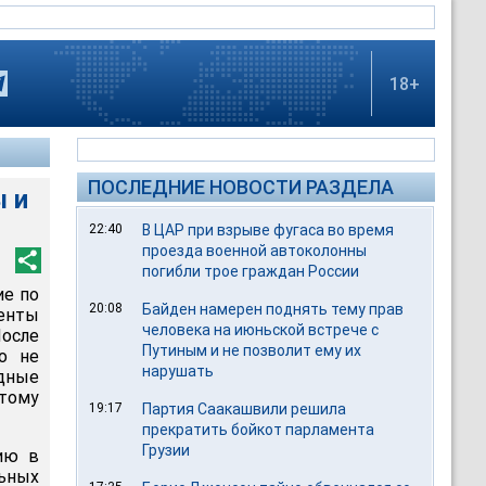
18+
ПОСЛЕДНИЕ НОВОСТИ РАЗДЕЛА
ы и
22:40
В ЦАР при взрыве фугаса во время
проезда военной автоколонны
погибли трое граждан России
ие по
20:08
Байден намерен поднять тему прав
енты
человека на июньской встрече с
осле
Путиным и не позволит ему их
о не
нарушать
дные
этому
19:17
Партия Саакашвили решила
прекратить бойкот парламента
Грузии
ию в
льных