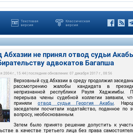
Текстовая
Классическая
версия
версия
 Абхазии не принял отвод судьи Акаб
збирательству адвокатов Багапша
зии в среду продолжил заседание по рассмотрению жалобы
денты непризнанной республики Рауля Хаджимбы
 2004 г., 15:44 | последнее обновление: 07 декабря 2017 г., 08:56
Верховный суд Абхазии в среду продолжил заседан
рассмотрению жалобы кандидата в презид
непризнанной республики Рауля Хаджимбы. П
перерыва члены судебной коллегии заявили, чт
приняли
отвод судьи Георгия Акабы
. Наро
заседатели посчитали ходатайство, поданное по 
вопросу, необоснованным.
Затем было принято решение допустить к участ
ьстве в качестве третьего лица без права самостояте