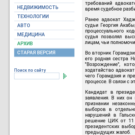
требований адвокат
НЕДВИЖИМОСТЬ
время судебное разб
ТЕХНОЛОГИИ
Ранее адвокат Хадж
судьи Георгия Акаб
АВТО
процессуального код
МЕДИЦИНА
судья позволял выс
лицам, чьи полномочи
АРХИВ
СТАРАЯ ВЕРСИЯ
Во вторник Горамдзия
его родная сестра Н
"Возрождение", кот
ходатайство адвока
Поиск по сайту
чего Горамдзия и пр
процессе. В связи с 
Кандидат в презид
заявления. В них о
признании незакон
выборов в отдельн
нарушений в Гальск
решение ЦИК от 11 
президентских выбо
предыдущих жалоб.