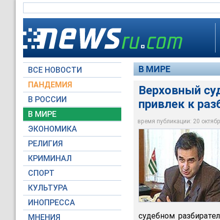
В МИРЕ
ВСЕ НОВОСТИ
ПАНДЕМИЯ
Верховный суд
В РОССИИ
привлек к ра
Верховный суд Абха
В МИРЕ
кандидата в прези
время публикации: 20 октября
ЭКОНОМИКА
Архив NEWSru.com
РЕЛИГИЯ
КРИМИНАЛ
СПОРТ
КУЛЬТУРА
ИНОПРЕССА
судебном разбирател
МНЕНИЯ