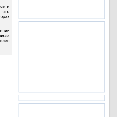
ные в
 что
орах
ении
исла
твлен