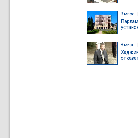
В мире
Парлам
устано
В мире
Хаджим
отказа