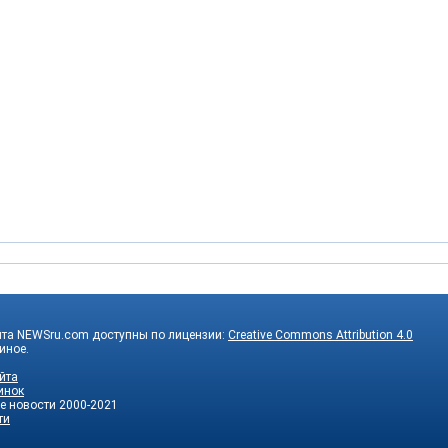
йта NEWSru.com доступны по лицензии:
Creative Commons Attribution 4.0
 иное.
йта
инок
е новости
2000-2021
ти