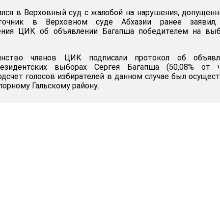
лся в Верховный суд с жалобой на нарушения, допущен
точник в Верховном суде Абхазии ранее заявил,
ения ЦИК об объявлении Багапша победителем на выб
инство членов ЦИК подписали протокол об объявл
езидентских выборах Сергея Багапша (50,08% от ч
одсчет голосов избирателей в данном случае был осущес
порному Гальскому району.