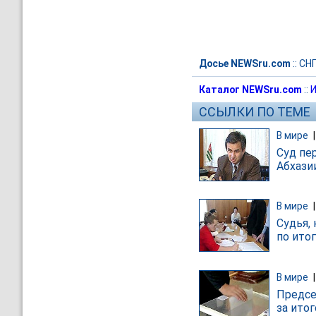
Досье NEWSru.com
::
СН
Каталог NEWSru.com
::
И
ССЫЛКИ ПО ТЕМЕ
В мире
Суд пе
Абхази
В мире
Судья,
по ито
В мире
Предсе
за ито