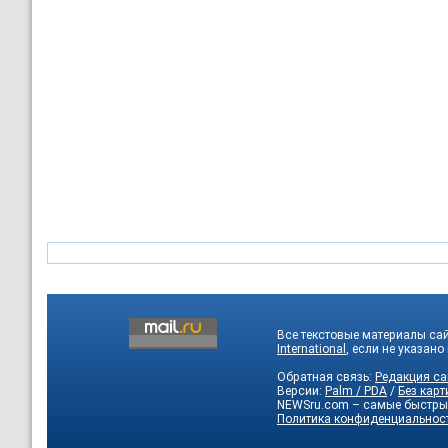
Все текстовые материалы са
International
, если не указано
Обратная связь:
Редакция са
Версии:
Palm / PDA
/
Без карт
NEWSru.com – самые быстры
Политика конфиденциальнос