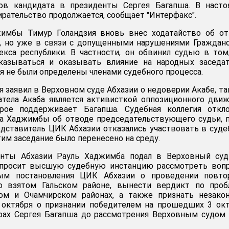
ов кандидата в президенты Сергея Багапша. В насто
ирательство продолжается, сообщает "Интерфакс".
имбы Тимур Голандзия вновь внес ходатайство об от
ы, но уже в связи с допущенными нарушениями Граждан
екса республики. В частности, он обвинил судью в том
казываться и оказывать влияние на народных заседат
я не были определены членами судебного процесса.
 заявил в Верховном суде Абхазии о недоверии Акабе, та
атела Акаба является активисткой оппозиционного дви
орое поддерживает Багапша. Судебная коллегия откло
та Хаджимбы об отводе председательствующего судьи, 
едставитель ЦИК Абхазии отказались участвовать в суд
этим заседание было перенесено на среду.
енты Абхазии Рауль Хаджимба подал в Верховный суд
н просит высшую судебную инстанцию рассмотреть воп
ным постановления ЦИК Абхазии о проведении повто
о взятом Гальском районе, вынести вердикт по проб
ом и Очамчирском районах, а также признать незако
октября о признании победителем на прошедших 3 окт
рах Сергея Багапша до рассмотрения Верховным судом