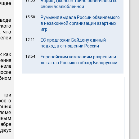
17:35
Борис Джонсон тайно обвенчался со
ящее
своей возлюбленной
15:58
Румыния выдала России обвиняемого
воде
в незаконной организации азартных
ского
игр
, что
елей
12:11
ЕС предложил Байдену единый
подход в отношении России
к как
18:54
Европейским компаниям разрешили
жения
летать в Россию в обход Белоруссии
нила
после
ебном
 три
рос о
рных
леме
нным
ября
 двух