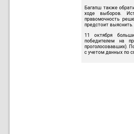
Багапш также обрати
ходе выборов. Ис
правомочность реш
предстоит выяснить.
11 октября больш
победителем на пр
проголосовавших). П
с учетом данных по с