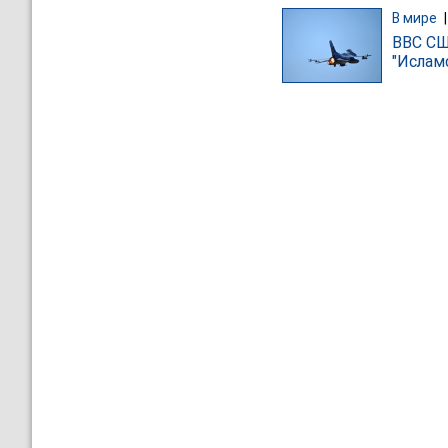
В мире
ВВС СШ
"Ислам