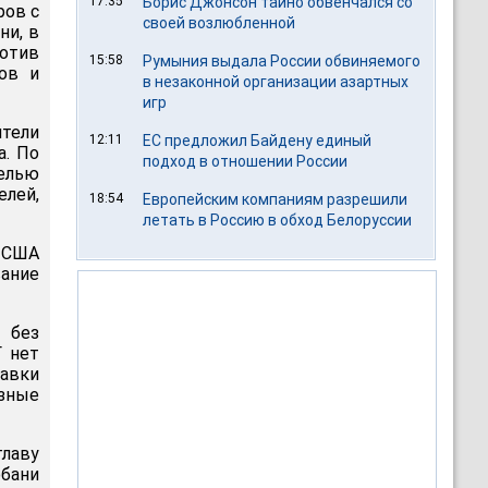
17:35
Борис Джонсон тайно обвенчался со
ров с
своей возлюбленной
ни, в
отив
15:58
Румыния выдала России обвиняемого
ов и
в незаконной организации азартных
игр
тели
12:11
ЕС предложил Байдену единый
а. По
подход в отношении России
елью
елей,
18:54
Европейским компаниям разрешили
летать в Россию в обход Белоруссии
а США
ание
 без
Г нет
авки
зные
главу
обани