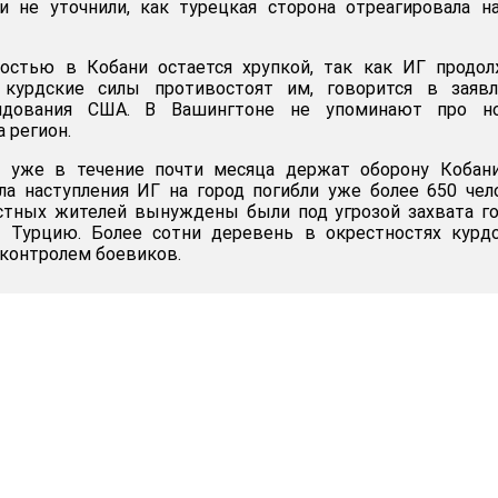
и не уточнили, как турецкая сторона отреагировала н
ностью в Кобани остается хрупкой, так как ИГ продо
 курдские силы противостоят им, говорится в заявл
андования США. В Вашингтоне не упоминают про н
 регион.
 уже в течение почти месяца держат оборону Кобани
а наступления ИГ на город погибли уже более 650 чел
стных жителей вынуждены были под угрозой захвата г
Турцию. Более сотни деревень в окрестностях курдс
 контролем боевиков.