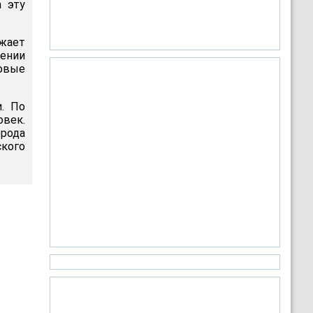
а эту
лжает
ении
овые
. По
овек.
орода
кого