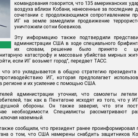
командования говорится, что 135 американских уда
воздуха вблизи Кобани, нанесенные за последние д
сочетании с продолжающимся сопротивлением пр
ИГ на земле замедлили продвижение террорист
уничтожили сотни боевиков.
Эту информацию также подтвердили представи
администрации США в ходе специального брифинг
их словам, решение было принято с ц
анитарную катастрофу и массовые убийства мирных жит
йти, если ИГ возьмет город", передает ТАСС.
, что это укладывается в общую стратегию президент
ротиводействию ИГ, которая предполагает использов
в регионе и их усиление с помощью США.
телей администрации уточнил, что самолеты летели
бителей, так как в Пентагоне исходят из того, что у И
здушной обороны. Он также заверил, что эти пост
чае необходимости. Специалисты рассматривают ра
включая наземный.
также сообщили, что президент ранее проинформировал 
гана о том, что США намерены снабдить защитников К