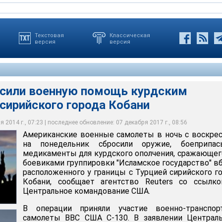
Текстовая
Классическая
версия
версия
сили военную помощь курдским
сирийского города Кобани
ый самолет в ночь с воскресенья на понедельник сбросил
 и медикаменты для курдского ополчения, сражающегося с
 уже в течение почти месяца держат оборону Кобани. По
вки "Исламское государство" вблизи сирийского города Кобани
участие военно-транспортный самолет ВВС США C-130
а наступления "ИГ" на город погибли уже более 650 человек
 2014 г., 07:23 | последнее обновление: 07 декабря 2017 г., 08:56
Американские военные самолеты в ночь с воскре
на понедельник сбросили оружие, боеприпа
медикаменты для курдского ополчения, сражающег
боевиками группировки "Исламское государство" в
расположенного у границы с Турцией сирийского г
Кобани, сообщает агентство Reuters со ссылко
Центральное командование США.
В операции приняли участие военно-транспор
самолеты ВВС США C-130. В заявлении Централь