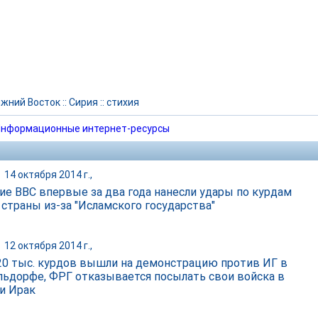
жний Восток
::
Сирия
::
стихия
нформационные интернет-ресурсы
|
14 октября 2014 г.,
ие ВВС впервые за два года нанесли удары по курдам
 страны из-за "Исламского государства"
|
12 октября 2014 г.,
20 тыс. курдов вышли на демонстрацию против ИГ в
ьдорфе, ФРГ отказывается посылать свои войска в
и Ирак