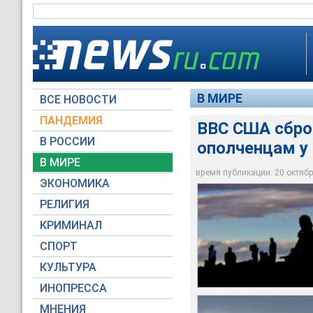
В МИРЕ
ВСЕ НОВОСТИ
ПАНДЕМИЯ
ВВС США сбро
В РОССИИ
ополченцам у 
Американский военн
оружие, боеприпасы
Курдские ополченцы
В МИРЕ
боевиками группиро
В операции принял 
данным СМИ, с начал
время публикации: 20 октября
ЭКОНОМИКА
Reuters
Global Look Press
Reuters
РЕЛИГИЯ
КРИМИНАЛ
СПОРТ
КУЛЬТУРА
ИНОПРЕССА
МНЕНИЯ