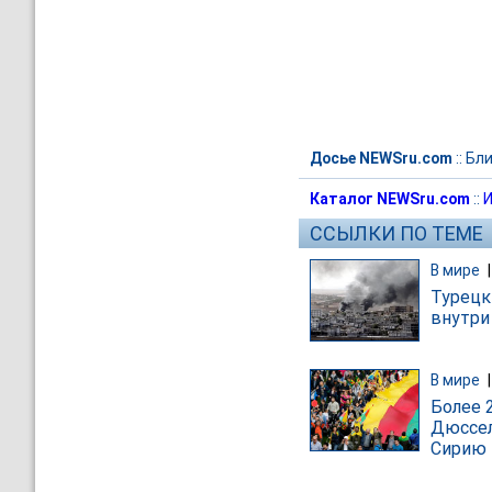
Досье NEWSru.com
::
Бли
Каталог NEWSru.com
::
И
ССЫЛКИ ПО ТЕМЕ
В мире
Турецк
внутри
В мире
Более 
Дюссел
Сирию 