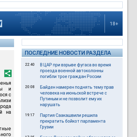
18+
ПОСЛЕДНИЕ НОВОСТИ РАЗДЕЛА
22:40
В ЦАР при взрыве фугаса во время
проезда военной автоколонны
погибли трое граждан России
сенья
20:08
Байден намерен поднять тему прав
сы и
человека на июньской встрече с
ося с
Путиным и не позволит ему их
близи
нарушать
орода
й на
19:17
Партия Саакашвили решила
прекратить бойкот парламента
Грузии
тные
ного