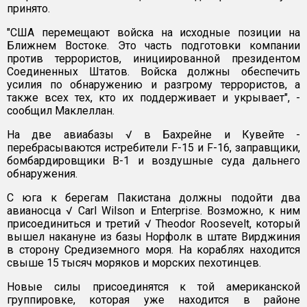
принято.
"США перемещают войска на исходные позиции на
Ближнем Востоке. Это часть подготовки компании
против террористов, инициированной президентом
Соединенных Штатов. Войска должны обеспечить
усилия по обнаружению и разгрому террористов, а
также всех тех, кто их поддерживает и укрывает", -
сообщил Маклеллан.
На две авиабазы √ в Бахрейне и Кувейте -
перебрасываются истребители F-15 и F-16, заправщики,
бомбардировщики B-1 и воздушные суда дальнего
обнаружения.
С юга к берегам Пакистана должны подойти два
авианосца √ Carl Wilson и Enterprise. Возможно, к ним
присоединиться и третий √ Theodor Roosevelt, который
вышел накануне из базы Норфолк в штате Вирджиния
в сторону Средиземного моря. На кораблях находится
свыше 15 тысяч моряков и морских пехотинцев.
Новые силы присоединятся к той американской
группировке, которая уже находится в районе