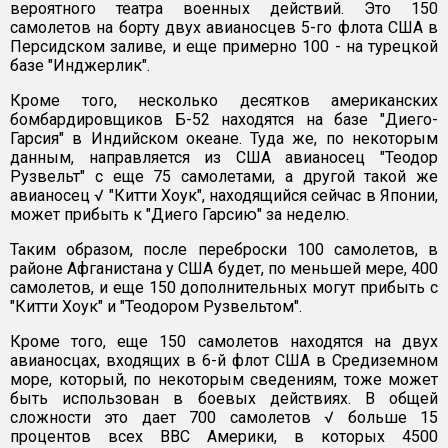
вероятного театра военных действий. Это 150
самолетов на борту двух авианосцев 5-го флота США в
Персидском заливе, и еще примерно 100 - на турецкой
базе "Инджерлик".
Кроме того, несколько десятков американских
бомбардировщиков Б-52 находятся на базе "Диего-
Гарсия" в Индийском океане. Туда же, по некоторым
данным, направляется из США авианосец "Теодор
Рузвельт" с еще 75 самолетами, а другой такой же
авианосец √ "Китти Хоук", находящийся сейчас в Японии,
может прибыть к "Диего Гарсию" за неделю.
Таким образом, после переброски 100 самолетов, в
районе Афганистана у США будет, по меньшей мере, 400
самолетов, и еще 150 дополнительных могут прибыть с
"Китти Хоук" и "Теодором Рузвельтом".
Кроме того, еще 150 самолетов находятся на двух
авианосцах, входящих в 6-й флот США в Средиземном
море, который, по некоторым сведениям, тоже может
быть использован в боевых действиях. В общей
сложности это дает 700 самолетов √ больше 15
процентов всех ВВС Америки, в которых 4500