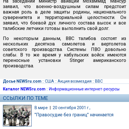
На заседании министр авиации Мохаммад Мансур
заявил, что военно-воздушным силам предстоит
важная роль в деле защиты родины, национального
суверенитета и территориальной целостности. Он
заявил, что боевой дух личного состава высок и все
талибские летчики готовы выполнить свой долг.
По некоторым данным, ВВС талибов состоят из
нескольких десятков самолетов и вертолетов
советского производства. Системы ПВО довольно
слабы. В то же время у кабульских войск имеются
переносные установки Stinger американского
производства.
Досье NEWSru.com
::
США
::
Акция возмездия
::
ВВС
Каталог NEWSru.com
::
Информационные интернет-ресурсы
ССЫЛКИ ПО ТЕМЕ
В мире
|
20 сентября 2001 г.,
"Правосудие без границ" начинается