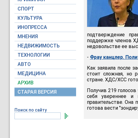
СПОРТ
КУЛЬТУРА
ИНОПРЕССА
подтверждение пра
МНЕНИЯ
поддержке членов ХД
НЕДВИЖИМОСТЬ
недовольстве ее выс
ТЕХНОЛОГИИ
-
Фрау канцлер. Пол
АВТО
Как заявила после з
МЕДИЦИНА
стоит сложная, но 
стране. ХДС/ХСС гото
АРХИВ
Получив 219 голосов 
СТАРАЯ ВЕРСИЯ
себя увереннее и 
правительстве. Она 
готова вести "зондир
Поиск по сайту