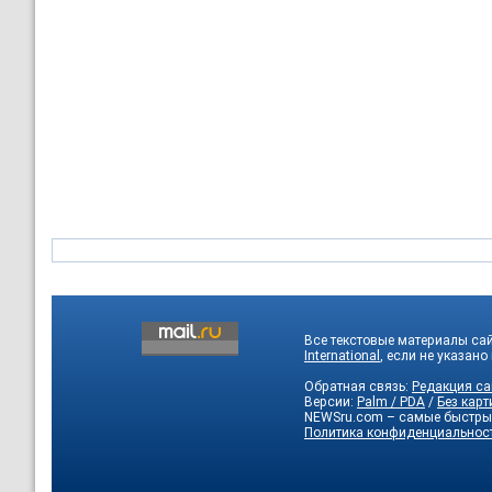
Все текстовые материалы са
International
, если не указано
Обратная связь:
Редакция са
Версии:
Palm / PDA
/
Без карт
NEWSru.com – самые быстры
Политика конфиденциальнос