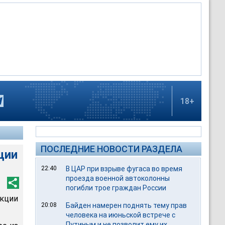
18+
ПОСЛЕДНИЕ НОВОСТИ РАЗДЕЛА
ции
22:40
В ЦАР при взрыве фугаса во время
проезда военной автоколонны
погибли трое граждан России
акции
20:08
Байден намерен поднять тему прав
человека на июньской встрече с
Путиным и не позволит ему их