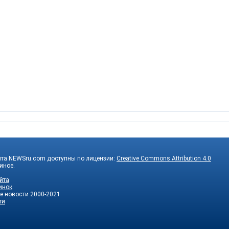
йта NEWSru.com доступны по лицензии:
Creative Commons Attribution 4.0
 иное.
йта
инок
е новости
2000-2021
ти