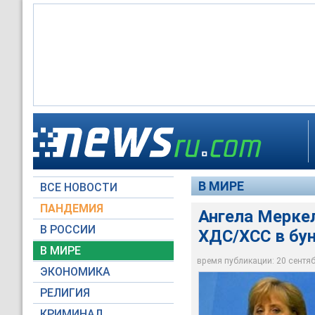
Ангела Меркель изб
получив 98,6% голо
В МИРЕ
ВСЕ НОВОСТИ
Архив NEWSru.com
ПАНДЕМИЯ
Ангела Мерке
В РОССИИ
ХДС/ХСС в бу
В МИРЕ
время публикации: 20 сентябр
ЭКОНОМИКА
РЕЛИГИЯ
КРИМИНАЛ