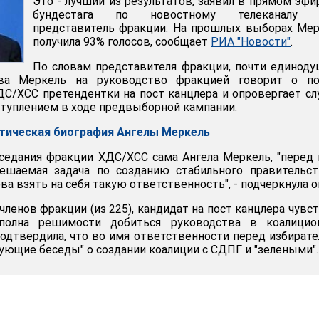
Это - лучший из результатов, заявил в прямом эфи
бундестага по новостному телеканалу 
представитель фракции. На прошлых выборах Ме
получила 93% голосов, сообщает
РИА "Новости"
.
По словам представителя фракции, почти единод
ва Меркель на руководство фракцией говорит о по
С/ХСС претендентки на пост канцлера и опровергает сл
туплением в ходе предвыборной кампании.
итическая биография Ангелы Меркель
аседания фракции ХДС/ХСС сама Ангела Меркель, "перед
решаемая задача по созданию стабильного правительс
ва взять на себя такую ответственность", - подчеркнула о
членов фракции (из 225), кандидат на пост канцлера чувс
полна решимости добиться руководства в коалицио
подтвердила, что во имя ответственности перед избират
ующие беседы" о создании коалиции с СДПГ и "зелеными".