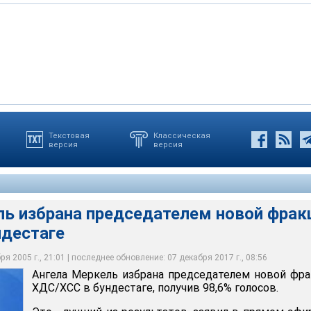
Текстовая
Классическая
версия
версия
рана председателем новой фракции ХДС/ХСС в бундестаге,
сов
ль избрана председателем новой фрак
ндестаге
я 2005 г., 21:01 | последнее обновление: 07 декабря 2017 г., 08:56
Ангела Меркель избрана председателем новой фр
ХДС/ХСС в бундестаге, получив 98,6% голосов.