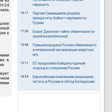
ре из
нарушать
Н-24
ркель
19:17
Партия Саакашвили решила
прекратить бойкот парламента
Грузии
ушное
лной
17:35
Борис Джонсон тайно обвенчался со
ухи о
своей возлюбленной
15:58
Румыния выдала России обвиняемого
в незаконной организации азартных
игр
 нами
тва в
12:11
ЕС предложил Байдену единый
на.
подход в отношении России
твует
18:54
Европейским компаниям разрешили
нном
летать в Россию в обход Белоруссии
елями