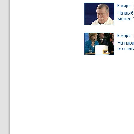
В мире
На выб
менее 
В мире
На пар
во гла