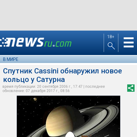
18+
☰
В МИРЕ
Спутник Cassini обнаружил новое
кольцо у Сатурна
время публикации: 20 сентября 2006 г., 17:47 | последнее
обновление: 07 декабря 2017 г., 08:56