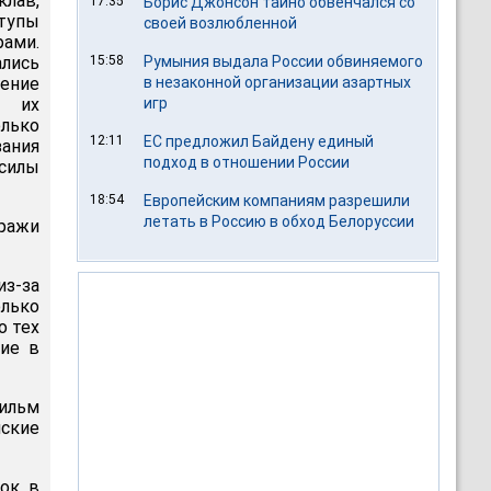
клав,
17:35
Борис Джонсон тайно обвенчался со
тупы
своей возлюбленной
ами.
лись
15:58
Румыния выдала России обвиняемого
ление
в незаконной организации азартных
я их
игр
лько
12:11
ЕС предложил Байдену единый
ания
подход в отношении России
силы
18:54
Европейским компаниям разрешили
летать в Россию в обход Белоруссии
тражи
з-за
лько
о тех
щие в
ильм
ские
ок в