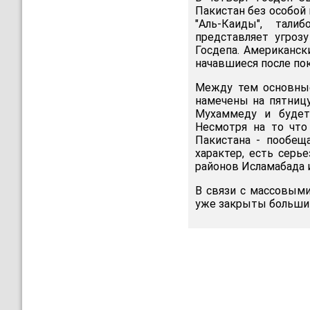
Пакистан без особой 
"Аль-Каиды", тал
представляет угроз
Госдепа. Американск
начавшиеся после пок
Между тем основные
намечены на пятниц
Мухаммеду и будет
Несмотря на то что
Пакистана - пообещ
характер, есть серь
районов Исламабада и
В связи с массовыми
уже закрыты большин