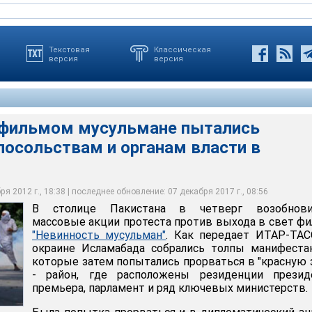
Текстовая
Классическая
версия
версия
фильмом мусульмане пытались
посольствам и органам власти в
а в четверг возобновились массовые акции протеста против
ма "Невинность мусульман"
роде Лахор, 20 сентября 2012 года
роде Лахор, 20 сентября 2012 года
роде Лахор, 20 сентября 2012 года
я 2012 г., 18:38 | последнее обновление: 07 декабря 2017 г., 08:56
В столице Пакистана в четверг возобнови
массовые акции протеста против выхода в свет ф
"Невинность мусульман"
. Как передает ИТАР-ТАС
окраине Исламабада собрались толпы манифеста
которые затем попытались прорваться в "красную 
- район, где расположены резиденции президе
премьера, парламент и ряд ключевых министерств.