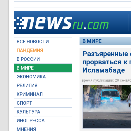
В МИРЕ
ВСЕ НОВОСТИ
ПАНДЕМИЯ
Разъяренные 
В РОССИИ
прорваться к 
В столице Пакистан
В МИРЕ
Исламабаде
выхода в свет филь
Акция протеста в го
Акция протеста в го
Акция протеста в го
ЭКОНОМИКА
время публикации: 20 сентябр
Reuters
Global Look Press
Global Look Press
Global Look Press
РЕЛИГИЯ
КРИМИНАЛ
СПОРТ
КУЛЬТУРА
ИНОПРЕССА
МНЕНИЯ