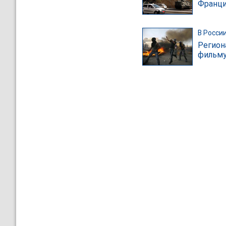
Франци
В Росси
Регион
фильму