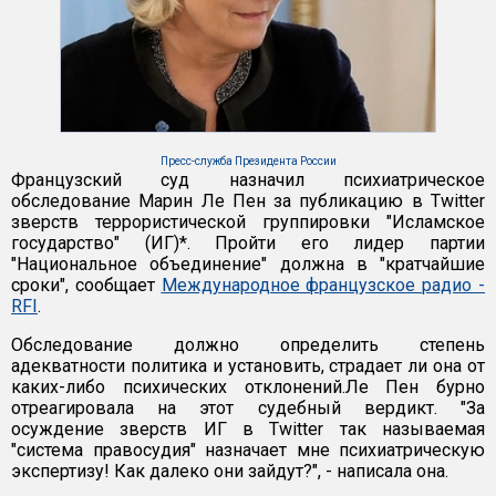
Пресс-служба Президента России
Французский суд назначил психиатрическое
обследование Марин Ле Пен за публикацию в Twitter
зверств террористической группировки "Исламское
государство" (ИГ)*. Пройти его лидер партии
"Национальное объединение" должна в "кратчайшие
сроки", сообщает
Международное французское радио -
RFI
.
Обследование должно определить степень
адекватности политика и установить, страдает ли она от
каких-либо психических отклонений.Ле Пен бурно
отреагировала на этот судебный вердикт. "За
осуждение зверств ИГ в Twitter так называемая
"система правосудия" назначает мне психиатрическую
экспертизу! Как далеко они зайдут?", - написала она.