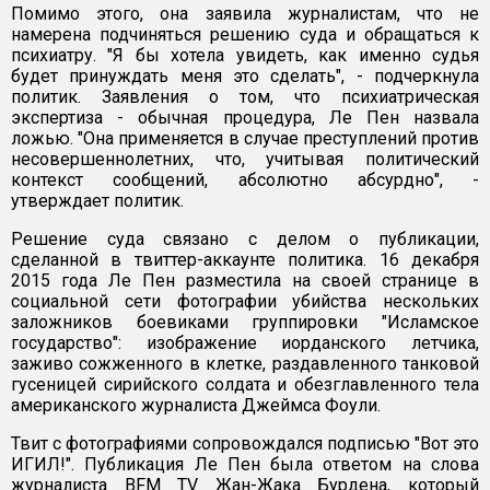
Помимо этого, она заявила журналистам, что не
намерена подчиняться решению суда и обращаться к
психиатру. "Я бы хотела увидеть, как именно судья
будет принуждать меня это сделать", - подчеркнула
политик. Заявления о том, что психиатрическая
экспертиза - обычная процедура, Ле Пен назвала
ложью. "Она применяется в случае преступлений против
несовершеннолетних, что, учитывая политический
контекст сообщений, абсолютно абсурдно", -
утверждает политик.
Решение суда связано с делом о публикации,
сделанной в твиттер-аккаунте политика. 16 декабря
2015 года Ле Пен разместила на своей странице в
социальной сети фотографии убийства нескольких
заложников боевиками группировки "Исламское
государство": изображение иорданского летчика,
заживо сожженного в клетке, раздавленного танковой
гусеницей сирийского солдата и обезглавленного тела
американского журналиста Джеймса Фоули.
Твит с фотографиями сопровождался подписью "Вот это
ИГИЛ!". Публикация Ле Пен была ответом на слова
журналиста BFM TV Жан-Жака Бурдена, который