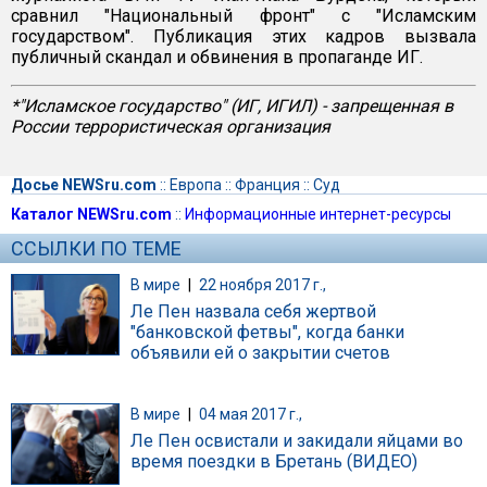
сравнил "Национальный фронт" с "Исламским
государством". Публикация этих кадров вызвала
публичный скандал и обвинения в пропаганде ИГ.
*"Исламское государство" (ИГ, ИГИЛ) - запрещенная в
России террористическая организация
Досье NEWSru.com
::
Европа
::
Франция
::
Суд
Каталог NEWSru.com
::
Информационные интернет-ресурсы
ССЫЛКИ ПО ТЕМЕ
В мире
|
22 ноября 2017 г.,
Ле Пен назвала себя жертвой
"банковской фетвы", когда банки
объявили ей о закрытии счетов
В мире
|
04 мая 2017 г.,
Ле Пен освистали и закидали яйцами во
время поездки в Бретань (ВИДЕО)