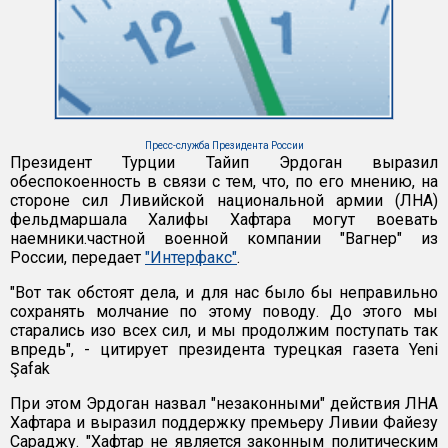
Пресс-служба Президента России
Президент Турции Тайип Эрдоган выразил
обеспокоенность в связи с тем, что, по его мнению, на
стороне сил Ливийской национальной армии (ЛНА)
фельдмаршала Халифы Хафтара могут воевать
наемники.частной военной компании "Вагнер" из
России, передает
"Интерфакс"
.
"Вот так обстоят дела, и для нас было бы неправильно
сохранять молчание по этому поводу. До этого мы
старались изо всех сил, и мы продолжим поступать так
впредь", - цитирует президента турецкая газета Yeni
Şafak
При этом Эрдоган назвал "незаконными" действия ЛНА
Хафтара и выразил поддержку премьеру Ливии Файезу
Сараджу. "Хафтар не является законным политическим