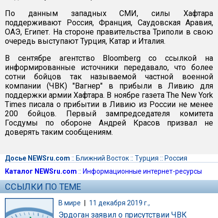
По данным западных СМИ, силы Хафтара
поддерживают Россия, Франция, Саудовская Аравия,
ОАЭ, Египет. На стороне правительства Триполи в свою
очередь выступают Турция, Катар и Италия.
В сентябре агентство Bloomberg со ссылкой на
информированные источники передавало, что более
сотни бойцов так называемой частной военной
компании (ЧВК) "Вагнер" в прибыли в Ливию для
поддержки армии Хафтара. В ноябре газета The New York
Times писала о прибытии в Ливию из России не менее
200 бойцов. Первый зампредседателя комитета
Госдумы по обороне Андрей Красов призвал не
доверять таким сообщениям.
Досье NEWSru.com
::
Ближний Восток
::
Турция
::
Россия
Каталог NEWSru.com
::
Информационные интернет-ресурсы
ССЫЛКИ ПО ТЕМЕ
В мире
|
11 декабря 2019 г.,
Эрдоган заявил о присутствии ЧВК