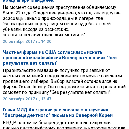
концлагеря Майданек
На момент совершения преступления обвиняемому
было 22 года. Следствие уверено, что он, как и другие
эсэсовцы, знал о происходящем в лагере, где
"беззащитных перед лицом своей судьбы людей
убивали, исходя из расистских,
человеконенавистнических мотивов".
20 октября 2017 г., 14:30
Частная фирма из США согласилась искать
пропавший малайзийский Boeing на условиях "без
результата нет оплаты"
Правительство Малайзии получило три заявки от
частных компаний, предложивших помочь с поисками
пропавшего лайнера. Выбор властей остановился на
фирме Ocean Infinity. Она предложила искать пропавший
самолет по принципу "без результата нет оплаты".
20 октября 2017 г., 13:47
Глава МИД Австралии рассказала о получении
"беспрецедентного" письма из Северной Кореи
КНДР пошла на беспрецедентный шаг, направив
письмо австралийскому парламенту, в котором осудила