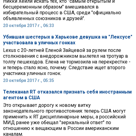
Никки Хейли искать тех, кто "самым открытым и
бесцеремонным образом" вмешивался в
избирательный процесс в США, среди "официально
объявленных союзников и друзей".
20 октября 2017 г., 06:33
Убившая шестерых в Харькове девушка на "Лексусе"
участвовала в уличных гонках
Lexus с 20-летней Еленой Зайцевой за рулем после
столкновения с внедорожником вылетел на тротуар в
толпу пешеходов. Елена не тормозила на перекрестке -
и теперь стало ясно, почему. Следствие ищет второго
участника уличных гонок.
20 октября 2017 г., 05:35
Телеканал RT отказался признать себя иностранным
агентом в США
Это открывает дорогу к новому витку
законодательного противостояния: теперь США могут
применить к RT дисциплинарные меры, а российский
МИД ранее уже обещал "зеркальный ответ" по
отношению к вещающим в России американским
каналам.