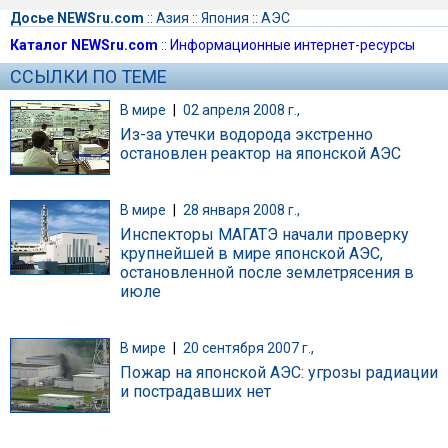
Досье NEWSru.com
::
Азия
::
Япония
::
АЭС
Каталог NEWSru.com
::
Информационные интернет-ресурсы
ССЫЛКИ ПО ТЕМЕ
В мире
|
02 апреля 2008 г.,
Из-за утечки водорода экстренно
остановлен реактор на японской АЭС
В мире
|
28 января 2008 г.,
Инспекторы МАГАТЭ начали проверку
крупнейшей в мире японской АЭС,
остановленной после землетрясения в
июле
В мире
|
20 сентября 2007 г.,
Пожар на японской АЭС: угрозы радиации
и пострадавших нет