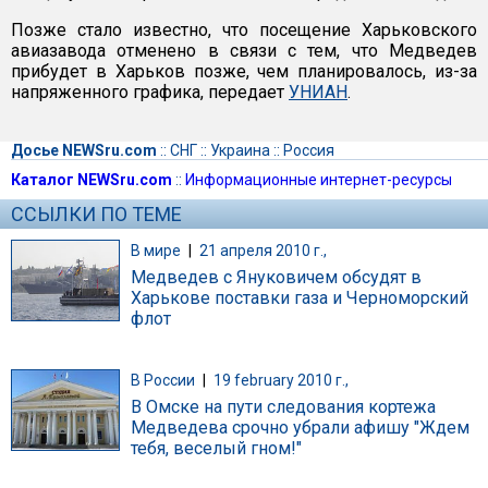
Позже стало известно, что посещение Харьковского
авиазавода отменено в связи с тем, что Медведев
прибудет в Харьков позже, чем планировалось, из-за
напряженного графика, передает
УНИАН
.
Досье NEWSru.com
::
СНГ
::
Украина
::
Россия
Каталог NEWSru.com
::
Информационные интернет-ресурсы
ССЫЛКИ ПО ТЕМЕ
В мире
|
21 апреля 2010 г.,
Медведев с Януковичем обсудят в
Харькове поставки газа и Черноморский
флот
В России
|
19 february 2010 г.,
В Омске на пути следования кортежа
Медведева срочно убрали афишу "Ждем
тебя, веселый гном!"