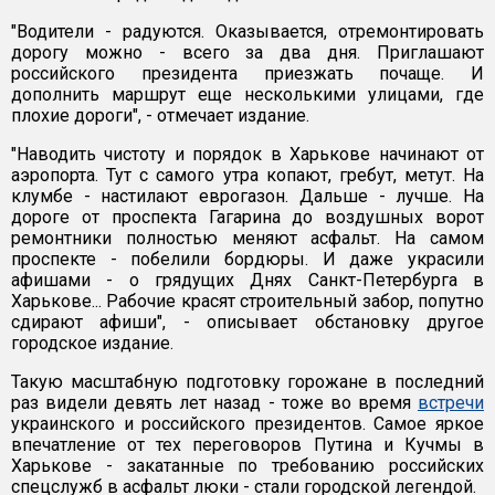
"Водители - радуются. Оказывается, отремонтировать
дорогу можно - всего за два дня. Приглашают
российского президента приезжать почаще. И
дополнить маршрут еще несколькими улицами, где
плохие дороги", - отмечает издание.
"Наводить чистоту и порядок в Харькове начинают от
аэропорта. Тут с самого утра копают, гребут, метут. На
клумбе - настилают еврогазон. Дальше - лучше. На
дороге от проспекта Гагарина до воздушных ворот
ремонтники полностью меняют асфальт. На самом
проспекте - побелили бордюры. И даже украсили
афишами - о грядущих Днях Санкт-Петербурга в
Харькове... Рабочие красят строительный забор, попутно
сдирают афиши", - описывает обстановку другое
городское издание.
Такую масштабную подготовку горожане в последний
раз видели девять лет назад - тоже во время
встречи
украинского и российского президентов. Самое яркое
впечатление от тех переговоров Путина и Кучмы в
Харькове - закатанные по требованию российских
спецслужб в асфальт люки - стали городской легендой.