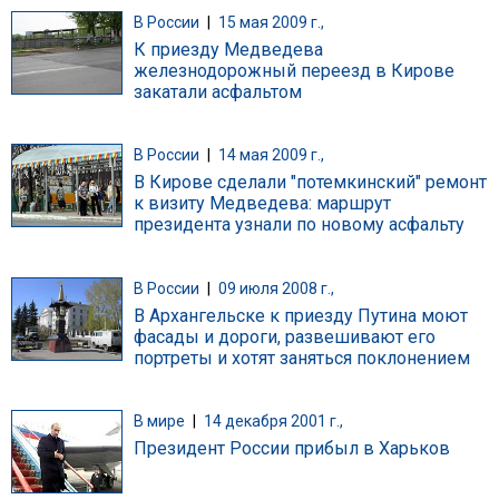
В России
|
15 мая 2009 г.,
К приезду Медведева
железнодорожный переезд в Кирове
закатали асфальтом
В России
|
14 мая 2009 г.,
В Кирове сделали "потемкинский" ремонт
к визиту Медведева: маршрут
президента узнали по новому асфальту
В России
|
09 июля 2008 г.,
В Архангельске к приезду Путина моют
фасады и дороги, развешивают его
портреты и хотят заняться поклонением
В мире
|
14 декабря 2001 г.,
Президент России прибыл в Харьков