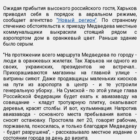
Ожидая прибытия высокого российского гостя, Харьков
приводил себя в порядок в авральном режиме,
сообщает агентство
"Новый регион"
. По странному
стечению обстоятельств к приезду Медведева местные
коммунальщики выкрасили стоящий рядом с
аэропортом дом в оранжевый цвет. Раньше здание
было серым.
"На протяжении всего маршрута Медведева по городу -
люди в оранжевых жилетах. Так Харьков ни одного из
своих, украинских, президентов не встречал...
Прихорашиваются магазины на главной улице -
витрины сияют. Даже продавщицы маленьких киосков
на пути из аэропорта в центр - и те устроили
генеральную уборку... На Сумской - по этой улице глава
Российской Федерации будет ехать к авиазаводу на
совещание - кладут тротуарную плитку, окапывают
деревья, красят столбы. И вот, кульминация. Напротив
авиазавода - основного места пребывания випов -
сносят остановку. Простояла лет 20, говорят рабочие,
поржавела, покосилась, и только благодаря Медведеву
- будет разрушена", - рассказывало местное издание о
состоянии города за день до визита.