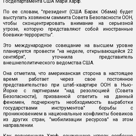
Госдепартамента США Мари Харф.
По ее словам, "президент (США Барак Обама) будет
выступать хозяином саммита Совета Безопасности ООН,
чтобы сконцентрировать внимание на серьезной
угрозе, которую представляют собой иностранные
боевики-террористы".
Это международное совещание на высшем уровне
планируется провести "на неделе, открывающейся 22
сентября", уточнила представитель
внешнеполитического ведомства США.
Она отметила, что американская сторона в настоящее
время работает через свое постоянное
представительство при штаб-квартире ООН в Нью-
Йорке с партнерами "над резолюцией (Совета
Безопасности), призванной ответить на данный
феномен, подчеркнуть необходимость выработки
государствами инструментов" борьбы с
проникновением в национальные конфликты боевиков
из других стран, "мобилизации ресурсов" на этом
направлении.
Как подчеркнула Харф, означенную угрозу особенно