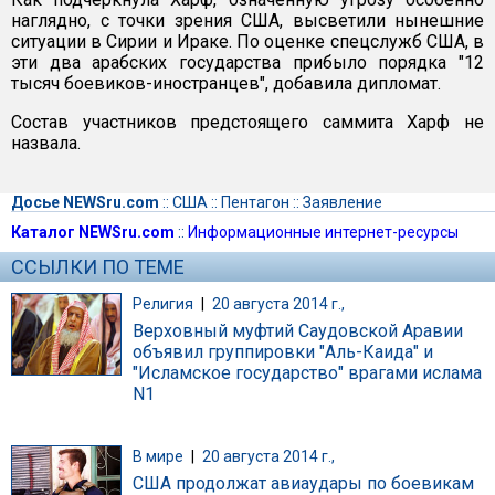
наглядно, с точки зрения США, высветили нынешние
ситуации в Сирии и Ираке. По оценке спецслужб США, в
эти два арабских государства прибыло порядка "12
тысяч боевиков-иностранцев", добавила дипломат.
Состав участников предстоящего саммита Харф не
назвала.
Досье NEWSru.com
::
США
::
Пентагон
::
Заявление
Каталог NEWSru.com
::
Информационные интернет-ресурсы
ССЫЛКИ ПО ТЕМЕ
Религия
|
20 августа 2014 г.,
Верховный муфтий Саудовской Аравии
объявил группировки "Аль-Каида" и
"Исламское государство" врагами ислама
N1
В мире
|
20 августа 2014 г.,
США продолжат авиаудары по боевикам