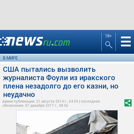
18+
☰
В МИРЕ
США пытались вызволить
журналиста Фоули из иракского
плена незадолго до его казни, но
неудачно
время публикации: 21 августа 2014 г., 04:59 | последнее
обновление: 07 декабря 2017 г., 08:56