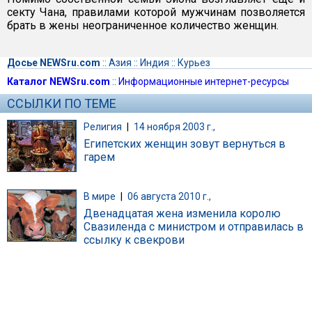
секту Чана, правилами которой мужчинам позволяется
брать в жены неограниченное количество женщин.
Досье NEWSru.com
::
Азия
::
Индия
::
Курьез
Каталог NEWSru.com
::
Информационные интернет-ресурсы
ССЫЛКИ ПО ТЕМЕ
Религия
|
14 ноября 2003 г.,
Египетских женщин зовут вернуться в
гарем
В мире
|
06 августа 2010 г.,
Двенадцатая жена изменила королю
Свазиленда с министром и отправилась в
ссылку к свекрови