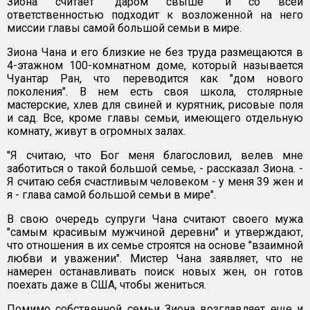
Зиона считает "даром свыше" и со всей
ответственностью подходит к возложенной на него
миссии главы самой большой семьи в мире.
Зиона Чана и его близкие не без труда размещаются в
4-этажном 100-комнатном доме, который называется
Чуантар Ран, что переводится как "дом нового
поколения". В нем есть своя школа, столярные
мастерские, хлев для свиней и курятник, рисовые поля
и сад. Все, кроме главы семьи, имеющего отдельную
комнату, живут в огромных залах.
"Я считаю, что Бог меня благословил, велев мне
заботиться о такой большой семье, - рассказал Зиона. -
Я считаю себя счастливым человеком - у меня 39 жен и
я - глава самой большой семьи в мире".
В свою очередь супруги Чана считают своего мужа
"самым красивым мужчиной деревни" и утверждают,
что отношения в их семье строятся на основе "взаимной
любви и уважении". Мистер Чана заявляет, что не
намерен останавливать поиск новых жен, он готов
поехать даже в США, чтобы жениться.
Помимо собственной семьи Зиона возглавляет еще и