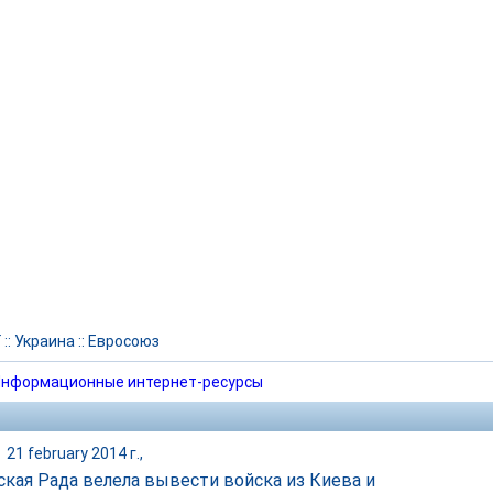
Г
::
Украина
::
Евросоюз
нформационные интернет-ресурсы
|
21 february 2014 г.,
ская Рада велела вывести войска из Киева и