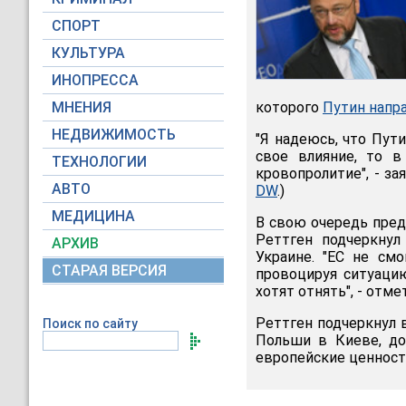
СПОРТ
КУЛЬТУРА
ИНОПРЕССА
МНЕНИЯ
которого
Путин напр
НЕДВИЖИМОСТЬ
"Я надеюсь, что Пут
свое влияние, то в
ТЕХНОЛОГИИ
кровопролитие", - за
АВТО
DW
.)
МЕДИЦИНА
В свою очередь пред
Реттген подчеркну
АРХИВ
Украине. "ЕС не см
СТАРАЯ ВЕРСИЯ
провоцируя ситуацию
хотят отнять", - отме
Реттген подчеркнул 
Поиск по сайту
Польши в Киеве, доб
европейские ценност