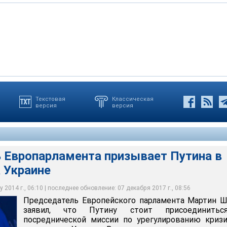
Текстовая
Классическая
версия
версия
ейского парламента Мартин Шульц заявил, что Путину стоит
осреднической миссии по урегулированию кризисной ситуации на
 Европарламента призывает Путина в
 Украине
 2014 г., 06:10 | последнее обновление: 07 декабря 2017 г., 08:56
Председатель Европейского парламента Мартин 
заявил, что Путину стоит присоединить
посреднической миссии по урегулированию криз