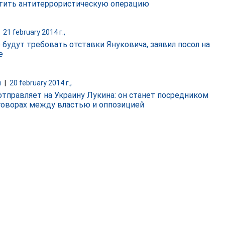
тить антитеррористическую операцию
|
21 february 2014 г.,
 будут требовать отставки Януковича, заявил посол на
е
и
|
20 february 2014 г.,
отправляет на Украину Лукина: он станет посредником
говорах между властью и оппозицией