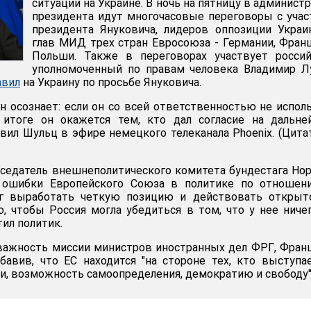
ситуации на Украине. В ночь на пятницу в админист
президента идут многочасовые переговоры с уча
президента Януковича, лидеров оппозиции Укра
глав МИД трех стран Евросоюза - Германии, Фран
Польши. Также в переговорах участвует россий
уполномоченный по правам человека Владимир Л
авил
на Украину по просьбе Януковича.
ин осознает: если он со всей ответственностью не испол
 итоге он окажется тем, кто дал согласие на дальне
явил Шульц в эфире немецкого телеканала Phoenix. (Цита
седатель внешнеполитического комитета бундестага Но
л ошибки Европейского Союза в политике по отношен
ог выработать четкую позицию и действовать открыто
, чтобы Россия могла убедиться в том, что у нее ниче
тил политик.
важность миссии министров иностранных дел ФРГ, Фран
авив, что ЕС находится "на стороне тех, кто выступа
и, возможность самоопределения, демократию и свободу"