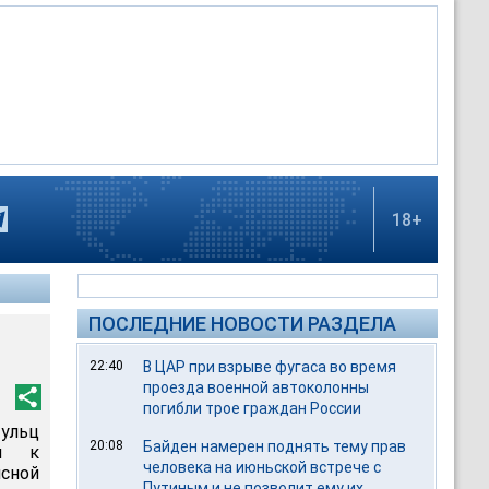
18+
ПОСЛЕДНИЕ НОВОСТИ РАЗДЕЛА
22:40
В ЦАР при взрыве фугаса во время
проезда военной автоколонны
погибли трое граждан России
Шульц
20:08
Байден намерен поднять тему прав
ся к
человека на июньской встрече с
исной
Путиным и не позволит ему их