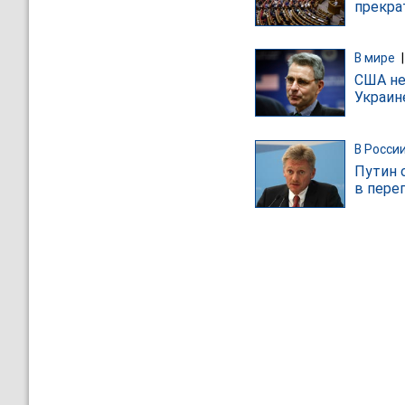
прекра
В мире
США не
Украин
В Росси
Путин 
в пере