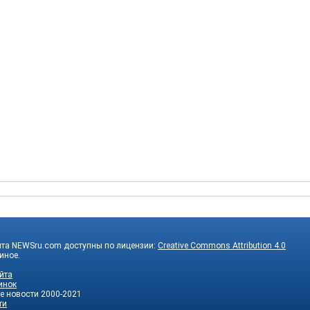
йта NEWSru.com доступны по лицензии:
Creative Commons Attribution 4.0
 иное.
йта
инок
е новости
2000-2021
ти