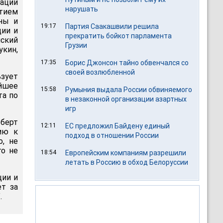
рации
нарушать
стием
ины и
19:17
Партия Саакашвили решила
ции и
прекратить бойкот парламента
ский
Грузии
укин,
17:35
Борис Джонсон тайно обвенчался со
своей возлюбленной
ьзует
йшее
15:58
Румыния выдала России обвиняемого
та по
в незаконной организации азартных
игр
рберт
12:11
ЕС предложил Байдену единый
ию к
подход в отношении России
, не
го не
18:54
Европейским компаниям разрешили
летать в Россию в обход Белоруссии
ции и
ет за
.