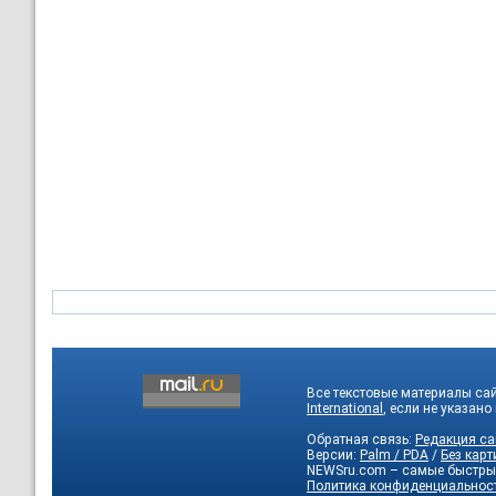
Все текстовые материалы са
International
, если не указано
Обратная связь:
Редакция са
Версии:
Palm / PDA
/
Без карт
NEWSru.com – самые быстры
Политика конфиденциальнос