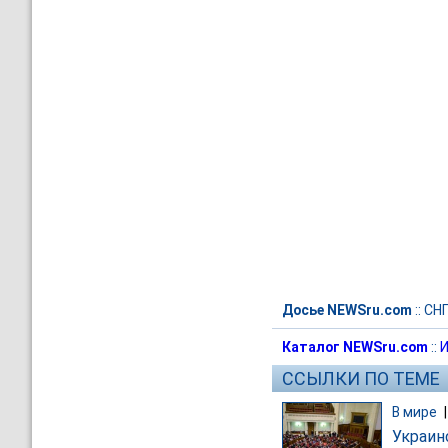
Досье NEWSru.com
::
СН
Каталог NEWSru.com
::
И
ССЫЛКИ ПО ТЕМЕ
В мире
Украин