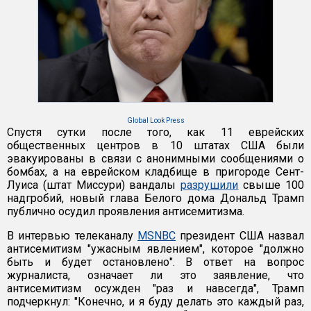
Global Look Press
Спустя сутки после того, как 11 еврейских
общественных центров в 10 штатах США были
эвакуированы в связи с анонимными сообщениями о
бомбах, а на еврейском кладбище в пригороде Сент-
Луиса (штат Миссури) вандалы
разрушили
свыше 100
надгробий, новый глава Белого дома Дональд Трамп
публично осудил проявления антисемитизма.
В интервью телеканалу
MSNBC
президент США назвал
антисемитизм "ужасным явлением", которое "должно
быть и будет остановлено". В ответ на вопрос
журналиста, означает ли это заявление, что
антисемитизм осужден "раз и навсегда", Трамп
подчеркнул: "Конечно, и я буду делать это каждый раз,