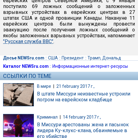
еврейских центров Северной Америки, с 9 января
поступило 69 ложных сообщений о заложенных
взрывных устройствах в еврейских центрах в 27
штатах США и одной провинции Канады. Накануне 11
еврейских центров были вынуждены провести
эвакуацию после получения ложных сообщений о
якобы заложенных взрывных устройствах, напоминает
"Русская служба BBC"
.
Досье NEWSru.com
::
США
::
Президент
::
Трамп, Дональд
Каталог NEWSru.com
::
Информационные интернет-ресурсы
ССЫЛКИ ПО ТЕМЕ
В мире
|
21 february 2017 г.,
В штате Миссури неизвестные устроили
погром на еврейском кладбище
Криминал
|
14 february 2017 г.,
В Миссури арестованы жена и пасынок
лидера Ку-клукс-клана, обвиняемые в
его убийстве