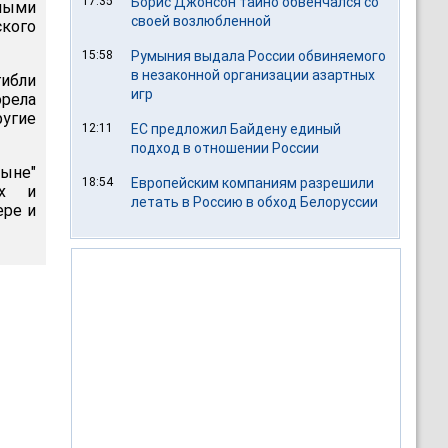
17:35
Борис Джонсон тайно обвенчался со
жными
своей возлюбленной
кого
15:58
Румыния выдала России обвиняемого
в незаконной организации азартных
гибли
игр
орела
угие
12:11
ЕС предложил Байдену единый
подход в отношении России
ыне"
18:54
Европейским компаниям разрешили
ых и
летать в Россию в обход Белоруссии
ере и