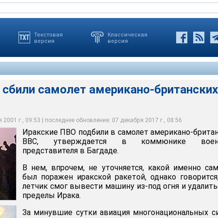
Текстовая
Классическая
версия
версия
 сбили самолет американо-британских
уточняется, какой именно самолет был поражен иракской ракетой,
авиация многонациональных сил 13 раз вторгалась в воздушное
ли в самолет американо-британских ВВС, утверждается в
то летчик смог вывести машину из-под огня и удалиться за
жными районами Ирака, говорится в сообщении иракского
о представителя в Багдаде
а
2001 г., 09:53 | последнее обновление: 07 декабря 2017 г., 08:56
Иракские ПВО подбили в самолет американо-брита
ВВС, утверждается в коммюнике воен
представителя в Багдаде.
В нем, впрочем, не уточняется, какой именно са
был поражен иракской ракетой, однако говорится
летчик смог вывести машину из-под огня и удалить
пределы Ирака.
За минувшие сутки авиация многонациональных с