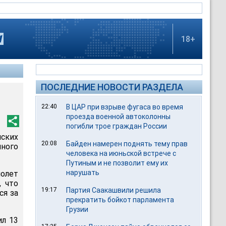
18+
ПОСЛЕДНИЕ НОВОСТИ РАЗДЕЛА
22:40
В ЦАР при взрыве фугаса во время
проезда военной автоколонны
погибли трое граждан России
нских
20:08
Байден намерен поднять тему прав
ного
человека на июньской встрече с
Путиным и не позволит ему их
нарушать
молет
, что
19:17
Партия Саакашвили решила
ся за
прекратить бойкот парламента
Грузии
ил 13