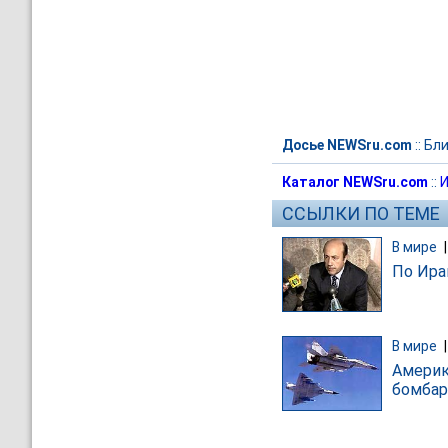
Досье NEWSru.com
::
Бли
Каталог NEWSru.com
::
И
ССЫЛКИ ПО ТЕМЕ
В мире
По Ира
В мире
Америк
бомба