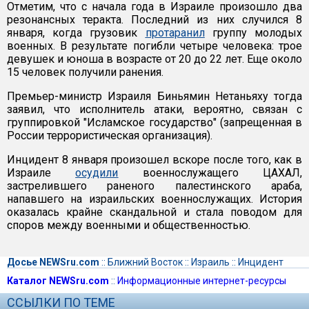
Отметим, что с начала года в Израиле произошло два
резонансных теракта. Последний из них случился 8
января, когда грузовик
протаранил
группу молодых
военных. В результате погибли четыре человека: трое
девушек и юноша в возрасте от 20 до 22 лет. Еще около
15 человек получили ранения.
Премьер-министр Израиля Биньямин Нетаньяху тогда
заявил, что исполнитель атаки, вероятно, связан с
группировкой "Исламское государство" (запрещенная в
России террористическая организация).
Инцидент 8 января произошел вскоре после того, как в
Израиле
осудили
военнослужащего ЦАХАЛ,
застрелившего раненого палестинского араба,
напавшего на израильских военнослужащих. История
оказалась крайне скандальной и стала поводом для
споров между военными и общественностью.
Досье NEWSru.com
::
Ближний Восток
::
Израиль
::
Инцидент
Каталог NEWSru.com
::
Информационные интернет-ресурсы
ССЫЛКИ ПО ТЕМЕ