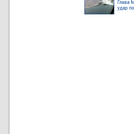
Глава 
удар п