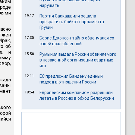
таким
нарушать
ороде
лями
19:17
Партия Саакашвили решила
прекратить бойкот парламента
Грузии
асно
олжен
17:35
Борис Джонсон тайно обвенчался со
рак,
своей возлюбленной
ко об
е, и
15:58
Румыния выдала России обвиняемого
рамму
в незаконной организации азартных
овор,
игр
12:11
ЕС предложил Байдену единый
ежада
подход в отношении России
ованы
омент
18:54
Европейским компаниям разрешили
летать в Россию в обход Белоруссии
кого
орой
шийся