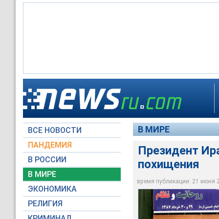
В рамках двухдневн
Президент Ирана М
Ирак были запланир
союзников в попытк
В частности, Ахмади
Однако в последний
который состоялся в
президент должен б
безопасности
В МИРЕ
ВСЕ НОВОСТИ
president.ir
president.ir
Архив NEWSru.com
ПАНДЕМИЯ
Президент Ир
В РОССИИ
похищения
В МИРЕ
время публикации: 21 июня 20
ЭКОНОМИКА
РЕЛИГИЯ
КРИМИНАЛ