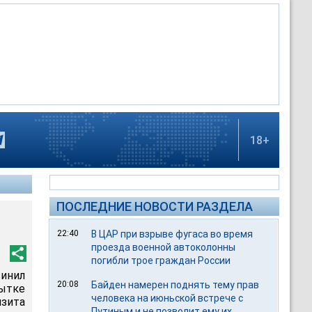
18+
ПОСЛЕДНИЕ НОВОСТИ РАЗДЕЛА
22:40
В ЦАР при взрыве фугаса во время
проезда военной автоколонны
погибли трое граждан России
инил
20:08
Байден намерен поднять тему прав
ытке
человека на июньской встрече с
изита
Путиным и не позволит ему их