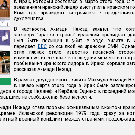
в Ирак, который состоялся в марте этого года. С 
заявлением иранский лидер выступил в иранском г
Ком, где президент встречался с представите
духовенства.
В частности, Ахмади Нежад заявил, что согл
заговору "врагов страны" иранский президент д
был быть похищен и убит в ходе визита в И
передает
ВВС
со ссылкой на иранские СМИ. Одна
этих планах стало известно иранской сторон
изменения, внесенные в последний момент в прог
пребывания иранского лидера в Ираке, сорвали заг
рассказал Ахмади Нежад.
В рамках двухдневного визита Махмуда Ахмади Н
в начале марта этого года в Ирак были запланир
идера в города Неджеф и Кербела. Однако в последний м
ославшись на соображения безопасности.
мади Нежада стала первым официальным визитом иранс
ремен Исламской революции 1979 года, сразу за кот
олитный военный конфликт между странами, продолжав