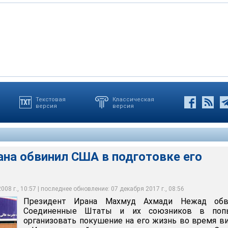
ого визита Махмуда Ахмади Нежада в начале марта этого года в
Текстовая
Классическая
версия
версия
ахмуд Ахмади Нежад обвинил Соединенные Штаты и их
ованы поездки иранского лидера в города Неджеф и Кербела.
е организовать покушение на его жизнь во время визита в Ирак,
 Нежад заявил, что согласно заговору "врагов страны" иранский
 момент от них отказались, сославшись на соображения
 марте этого года
ыл быть похищен и убит в ходе визита в Ирак
ана обвинил США в подготовке его
08 г., 10:57 | последнее обновление: 07 декабря 2017 г., 08:56
Президент Ирана Махмуд Ахмади Нежад обв
Соединенные Штаты и их союзников в поп
организовать покушение на его жизнь во время в