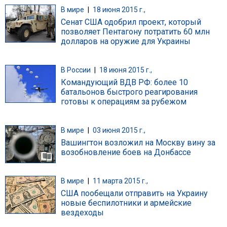
В мире
|
18 июня 2015 г.,
Сенат США одобрил проект, который
позволяет Пентагону потратить 60 млн
долларов на оружие для Украины
В России
|
18 июня 2015 г.,
Командующий ВДВ РФ: более 10
батальонов быстрого реагирования
готовы к операциям за рубежом
В мире
|
03 июня 2015 г.,
Вашингтон возложил на Москву вину за
возобновление боев на Донбассе
В мире
|
11 марта 2015 г.,
США пообещали отправить на Украину
новые беспилотники и армейские
вездеходы