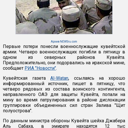
Архив NEWSru.com
Первые потери понесли военнослужащие кувейтской
армии. Четверо военнослужащих погибли в пятницу в
одном из северных районов Кувейта.
Предположительно, они подорвались на иракской мине,
сообщает
РИА "Новости"
.
Кувейтская газета
Al-Watan
, ссылаясь на хорошо
информированный источник, пишет в пятницу, что
четверо рядовых из состава воинского контингента,
направленного ОАЭ для защиты Кувейта, попали на
мину во время патрулирования в районе дислокации
группировки объединенных сил стран Залива "Щит
полуострова".
По данным министра обороны Кувейта шейха Джабера
Аль Сабаха, в эмирате находятся 12 тыс