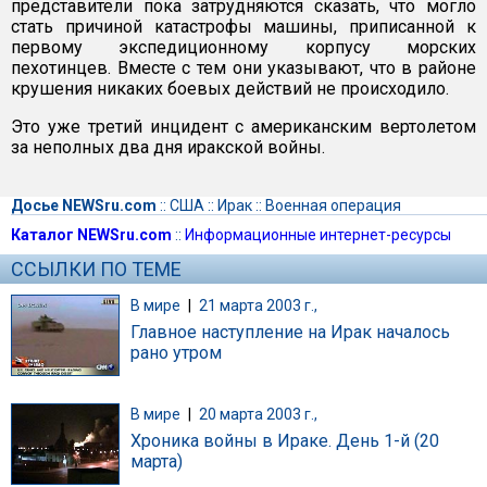
представители пока затрудняются сказать, что могло
стать причиной катастрофы машины, приписанной к
первому экспедиционному корпусу морских
пехотинцев. Вместе с тем они указывают, что в районе
крушения никаких боевых действий не происходило.
Это уже третий инцидент с американским вертолетом
за неполных два дня иракской войны.
Досье NEWSru.com
::
США
::
Ирак
::
Военная операция
Каталог NEWSru.com
::
Информационные интернет-ресурсы
ССЫЛКИ ПО ТЕМЕ
В мире
|
21 марта 2003 г.,
Главное наступление на Ирак началось
рано утром
В мире
|
20 марта 2003 г.,
Хроника войны в Ираке. День 1-й (20
марта)