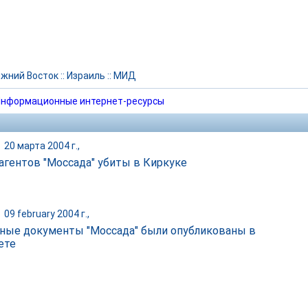
жний Восток
::
Израиль
::
МИД
нформационные интернет-ресурсы
|
20 марта 2004 г.,
агентов "Моссада" убиты в Киркуке
|
09 february 2004 г.,
ные документы "Моссада" были опубликованы в
ете