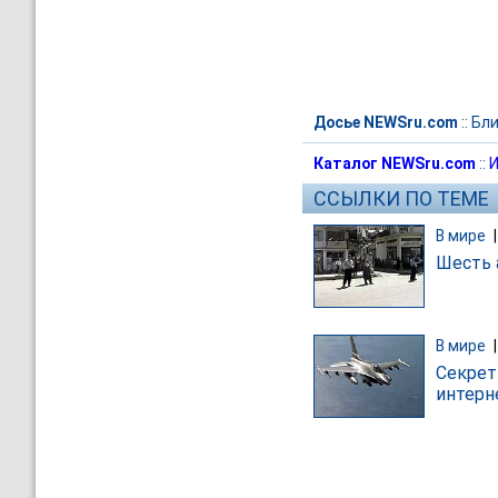
Досье NEWSru.com
::
Бли
Каталог NEWSru.com
::
И
ССЫЛКИ ПО ТЕМЕ
В мире
Шесть 
В мире
Секрет
интерн