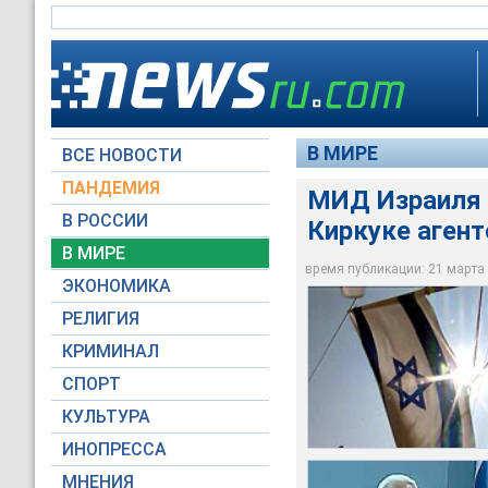
В МИРЕ
ВСЕ НОВОСТИ
ПАНДЕМИЯ
МИД Израиля 
В РОССИИ
Киркуке агент
Представитель прес
При этом не уточнял
В МИРЕ
МИД Израиля назвал
находятся в веден
стран, работающих 
время публикации: 21 марта 2
ЭКОНОМИКА
Архив NEWSru.com
Архив NEWSru.com
Архив NEWSru.com
РЕЛИГИЯ
КРИМИНАЛ
СПОРТ
КУЛЬТУРА
ИНОПРЕССА
МНЕНИЯ