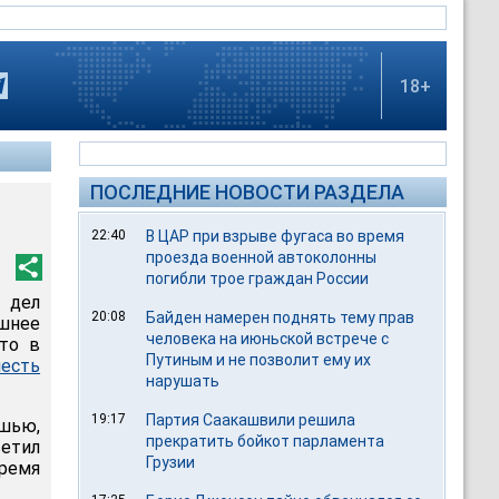
18+
ПОСЛЕДНИЕ НОВОСТИ РАЗДЕЛА
22:40
В ЦАР при взрыве фугаса во время
проезда военной автоколонны
погибли трое граждан России
 дел
20:08
Байден намерен поднять тему прав
шнее
человека на июньской встрече с
что в
Путиным и не позволит ему их
есть
нарушать
19:17
Партия Саакашвили решила
шью,
прекратить бойкот парламента
етил
Грузии
время