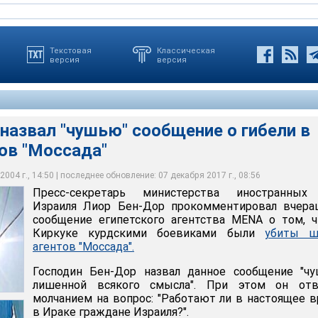
Текстовая
Классическая
версия
версия
назвал "чушью" сообщение о гибели в
ов "Моссада"
с-службы Ариэля Шарона заявил, что подобные вопросы
ось, идет ли речь о гражданах Израиля или гражданах других
 "чушью" сообщение о гибели в Киркуке агентов "Моссада"
ии МИДа
на израильскую разведку
004 г., 14:50 | последнее обновление: 07 декабря 2017 г., 08:56
Пресс-секретарь министерства иностранных
Израиля Лиор Бен-Дор прокомментировал вчера
сообщение египетского агентства MENA о том, 
Киркуке курдскими боевиками были
убиты ш
агентов "Моссада".
Господин Бен-Дор назвал данное сообщение "чу
лишенной всякого смысла". При этом он отв
молчанием на вопрос: "Работают ли в настоящее 
в Ираке граждане Израиля?".