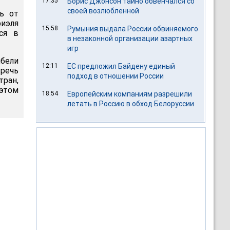
17:35
Борис Джонсон тайно обвенчался со
своей возлюбленной
сь от
иэля
15:58
Румыния выдала России обвиняемого
ся в
в незаконной организации азартных
игр
бели
12:11
ЕС предложил Байдену единый
 речь
подход в отношении России
ран,
 этом
18:54
Европейским компаниям разрешили
летать в Россию в обход Белоруссии