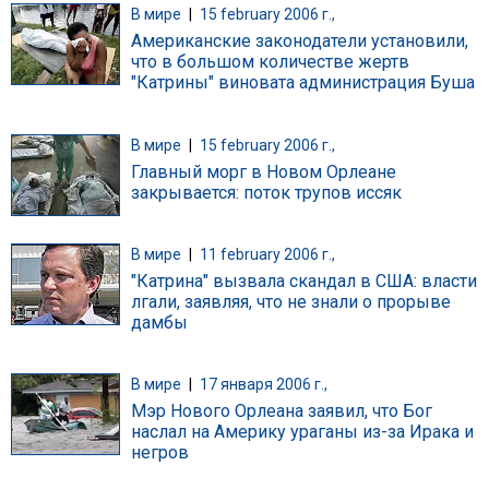
В мире
|
15 february 2006 г.,
Американские законодатели установили,
что в большом количестве жертв
"Катрины" виновата администрация Буша
В мире
|
15 february 2006 г.,
Главный морг в Новом Орлеане
закрывается: поток трупов иссяк
В мире
|
11 february 2006 г.,
"Катрина" вызвала скандал в США: власти
лгали, заявляя, что не знали о прорыве
дамбы
В мире
|
17 января 2006 г.,
Мэр Нового Орлеана заявил, что Бог
наслал на Америку ураганы из-за Ирака и
негров