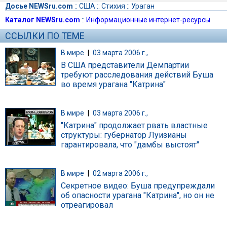
Досье NEWSru.com
::
США
::
Стихия
::
Ураган
Каталог NEWSru.com
::
Информационные интернет-ресурсы
ССЫЛКИ ПО ТЕМЕ
В мире
|
03 марта 2006 г.,
В США представители Демпартии
требуют расследования действий Буша
во время урагана "Катрина"
В мире
|
03 марта 2006 г.,
"Катрина" продолжает рвать властные
структуры: губернатор Луизианы
гарантировала, что "дамбы выстоят"
В мире
|
02 марта 2006 г.,
Секретное видео: Буша предупреждали
об опасности урагана "Катрина", но он не
отреагировал