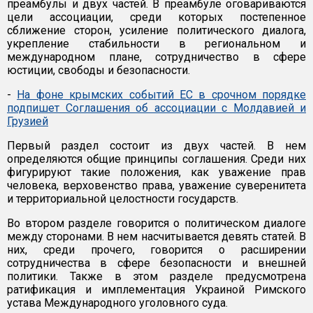
преамбулы и двух частей. В преамбуле оговариваются
цели ассоциации, среди которых постепенное
сближение сторон, усиление политического диалога,
укрепление стабильности в региональном и
международном плане, сотрудничество в сфере
юстиции, свободы и безопасности.
-
На фоне крымских событий ЕС в срочном порядке
подпишет Соглашения об ассоциации с Молдавией и
Грузией
Первый раздел состоит из двух частей. В нем
определяются общие принципы соглашения. Среди них
фигурируют такие положения, как уважение прав
человека, верховенство права, уважение суверенитета
и территориальной целостности государств.
Во втором разделе говорится о политическом диалоге
между сторонами. В нем насчитывается девять статей. В
них, среди прочего, говорится о расширении
сотрудничества в сфере безопасности и внешней
политики. Также в этом разделе предусмотрена
ратификация и имплементация Украиной Римского
устава Международного уголовного суда.