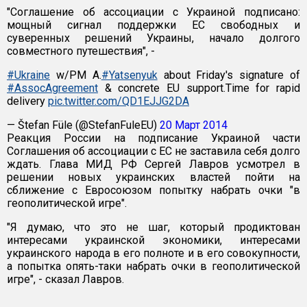
"Соглашение об ассоциации с Украиной подписано:
мощный сигнал поддержки ЕС свободных и
суверенных решений Украины, начало долгого
совместного путешествия", -
#Ukraine
w/PM A.
#Yatsenyuk
about Friday's signature of
#AssocAgreement
& concrete EU support.Time for rapid
delivery
pic.twitter.com/QD1EJJG2DA
— Štefan Füle (@StefanFuleEU)
20 Март 2014
Реакция России на подписание Украиной части
Соглашения об ассоциации с ЕС не заставила себя долго
ждать. Глава МИД РФ Сергей Лавров усмотрел в
решении новых украинских властей пойти на
сближение с Евросоюзом попытку набрать очки "в
геополитической игре".
"Я думаю, что это не шаг, который продиктован
интересами украинской экономики, интересами
украинского народа в его полноте и в его совокупности,
а попытка опять-таки набрать очки в геополитической
игре", - сказал Лавров.