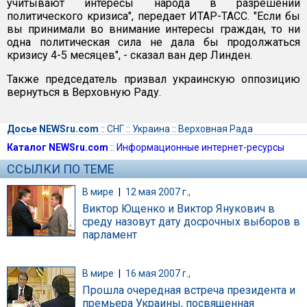
учитывают интересы народа в разрешении
политического кризиса", передает ИТАР-ТАСС. "Если бы
вы принимали во внимание интересы граждан, то ни
одна политическая сила не дала бы продолжаться
кризису 4-5 месяцев", - сказал ван дер Линден.
Также председатель призвал украинскую оппозицию
вернуться в Верховную Раду.
Досье NEWSru.com
::
СНГ
::
Украина
::
Верховная Рада
Каталог NEWSru.com
::
Информационные интернет-ресурсы
ССЫЛКИ ПО ТЕМЕ
В мире
|
12 мая 2007 г.,
Виктор Ющенко и Виктор Янукович в
среду назовут дату досрочных выборов в
парламент
В мире
|
16 мая 2007 г.,
Прошла очередная встреча президента и
премьера Украины, посвященная