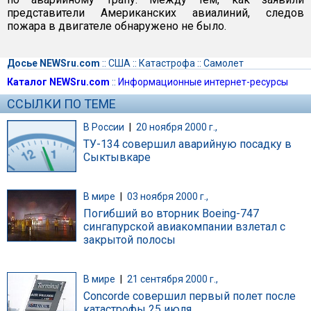
представители Американских авиалиний, следов
пожара в двигателе обнаружено не было.
Досье NEWSru.com
::
США
::
Катастрофа
::
Самолет
Каталог NEWSru.com
::
Информационные интернет-ресурсы
ССЫЛКИ ПО ТЕМЕ
В России
|
20 ноября 2000 г.,
ТУ-134 совершил аварийную посадку в
Сыктывкаре
В мире
|
03 ноября 2000 г.,
Погибший во вторник Boeing-747
сингапурской авиакомпании взлетал с
закрытой полосы
В мире
|
21 сентября 2000 г.,
Concorde совершил первый полет после
катастрофы 25 июля