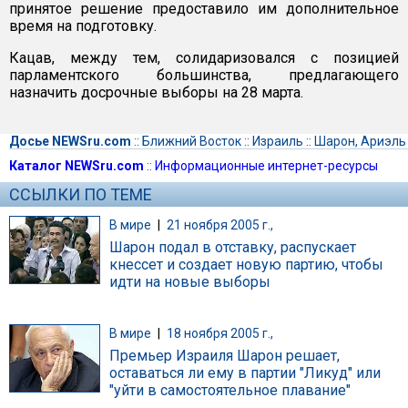
принятое решение предоставило им дополнительное
время на подготовку.
Кацав, между тем, солидаризовался с позицией
парламентского большинства, предлагающего
назначить досрочные выборы на 28 марта.
Досье NEWSru.com
::
Ближний Восток
::
Израиль
::
Шарон, Ариэль
Каталог NEWSru.com
::
Информационные интернет-ресурсы
ССЫЛКИ ПО ТЕМЕ
В мире
|
21 ноября 2005 г.,
Шарон подал в отставку, распускает
кнессет и создает новую партию, чтобы
идти на новые выборы
В мире
|
18 ноября 2005 г.,
Премьер Израиля Шарон решает,
оставаться ли ему в партии "Ликуд" или
"уйти в самостоятельное плавание"