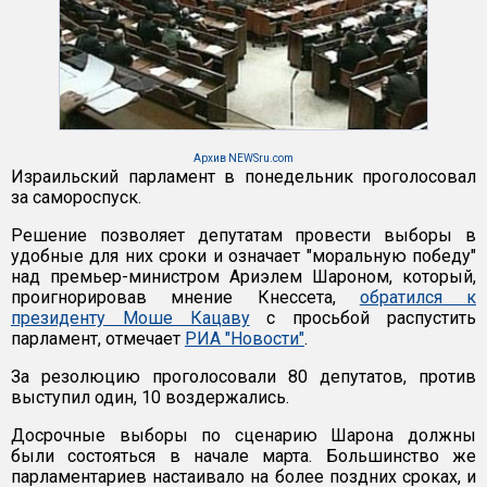
Архив NEWSru.com
Израильский парламент в понедельник проголосовал
за самороспуск.
Решение позволяет депутатам провести выборы в
удобные для них сроки и означает "моральную победу"
над премьер-министром Ариэлем Шароном, который,
проигнорировав мнение Кнессета,
обратился к
президенту Моше Кацаву
с просьбой распустить
парламент, отмечает
РИА "Новости"
.
За резолюцию проголосовали 80 депутатов, против
выступил один, 10 воздержались.
Досрочные выборы по сценарию Шарона должны
были состояться в начале марта. Большинство же
парламентариев настаивало на более поздних сроках, и