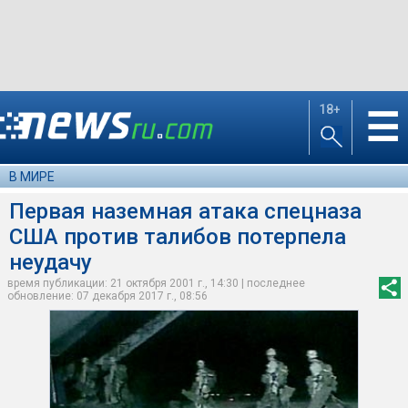
18+
☰
В МИРЕ
Первая наземная атака спецназа
США против талибов потерпела
неудачу
время публикации: 21 октября 2001 г., 14:30 | последнее
обновление: 07 декабря 2017 г., 08:56