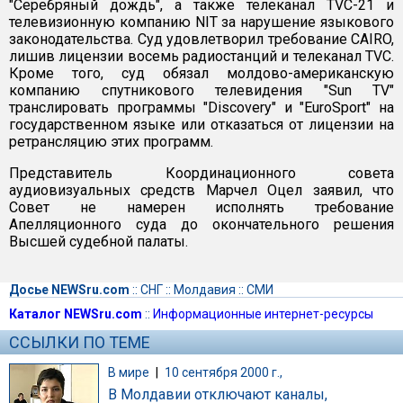
"Серебряный дождь", а также телеканал TVC-21 и
телевизионную компанию NIT за нарушение языкового
законодательства. Суд удовлетворил требование CAIRO,
лишив лицензии восемь радиостанций и телеканал TVC.
Кроме того, суд обязал молдово-американскую
компанию спутникового телевидения "Sun TV"
транслировать программы "Discovery" и "EuroSport" на
государственном языке или отказаться от лицензии на
ретрансляцию этих программ.
Представитель Координационного совета
аудиовизуальных средств Марчел Оцел заявил, что
Совет не намерен исполнять требование
Апелляционного суда до окончательного решения
Высшей судебной палаты.
Досье NEWSru.com
::
СНГ
::
Молдавия
::
СМИ
Каталог NEWSru.com
::
Информационные интернет-ресурсы
ССЫЛКИ ПО ТЕМЕ
В мире
|
10 сентября 2000 г.,
В Молдавии отключают каналы,