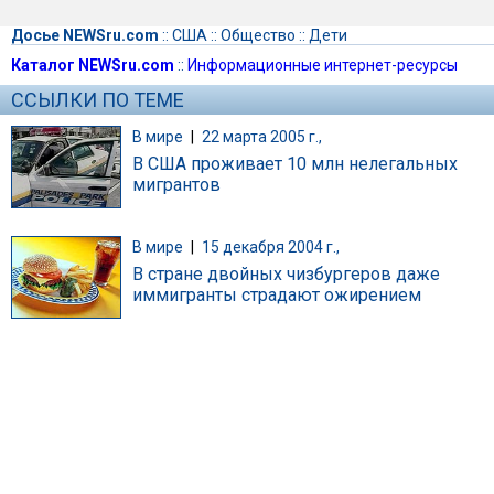
Досье NEWSru.com
::
США
::
Общество
::
Дети
Каталог NEWSru.com
::
Информационные интернет-ресурсы
ССЫЛКИ ПО ТЕМЕ
В мире
|
22 марта 2005 г.,
В США проживает 10 млн нелегальных
мигрантов
В мире
|
15 декабря 2004 г.,
В стране двойных чизбургеров даже
иммигранты страдают ожирением