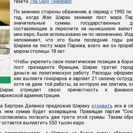
газета
The Daily Telegraph
.
По мнению стороны обвинения, в период с 1992 по
год, когда Жак Ширак занимал пост мэра Пар
значительные суммы государственных де
составляющие в пересчете на нынешнюю валюту
млн евро, были использовано не по назначению. Из
напоминает, что это были последние годы ра
Ширака на посту мэра Парижа, всего же он прора
мэром столицы 18 лет.
Чтобы укрепить свои политические позиции в борь
пост президента Франции, Ширак тратил город
деньги на политическую работу. Расходы оформл
как выплата гонораров и зарплат 21 своему сотруд
хотя на деле той работы, за которую им платили, о
Ширак отрицает свою причастность к финанс
парижской администрации.
а Бертран Деланоэ предложил Шираку
отозвать
иск в сл
 в нем сумма будет возвращена. Правящая партия "Со
согласилась погасить две трети этой суммы. Таким обр
остается выплатить 550 тысяч евро.