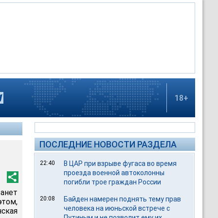
18+
ПОСЛЕДНИЕ НОВОСТИ РАЗДЕЛА
22:40
В ЦАР при взрыве фугаса во время
проезда военной автоколонны
погибли трое граждан России
анет
20:08
Байден намерен поднять тему прав
том,
человека на июньской встрече с
ская
Путиным и не позволит ему их