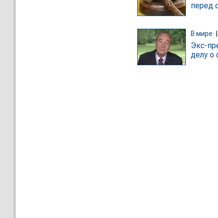
перед 
В мире
Экс-пр
делу о