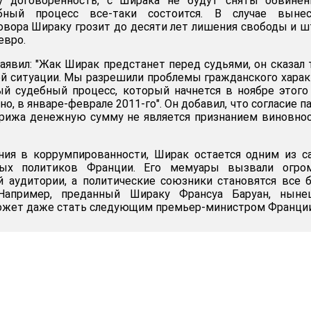
у договоренность, с Ширака не будут сняты обвинен
бный процесс все-таки состоится. В случае вынес
овора Шираку грозит до десяти лет лишения свободы и 
евро.
аявил: "Жак Ширак предстанет перед судьями, он сказал 
ой ситуации. Мы разрешили проблемы гражданского харак
ый судебный процесс, который начнется в ноябре этого
но, в январе-феврале 2011-го". Он добавил, что согласие п
рижа денежную сумму не является признанием виновно
ния в коррумпированности, Ширак остается одним из 
ных политиков Франции. Его мемуары вызвали огро
й аудитории, а политические союзники становятся все 
Например, преданный Шираку Франсуа Баруан, ныне
ожет даже стать следующим премьер-министром Франции