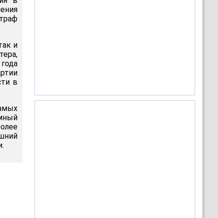
ия в
ения
штраф
так и
тера,
 года
артии
сти в
самых
мный
более
шний
.