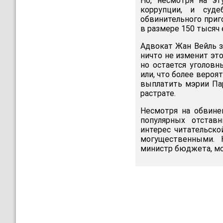
Но, несмотря на эт
коррупции, и суде
обвинительного приг
в размере 150 тысяч 
Адвокат Жан Вейль з
ничто не изменит эт
но остается уголовн
или, что более вероят
выплатить мэрии Па
растрате.
Несмотря на обвине
популярных отстав
интерес читательско
могущественными. 
министр бюджета, м