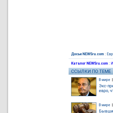
Досье NEWSru.com
::
Евр
Каталог NEWSru.com
::
И
ССЫЛКИ ПО ТЕМЕ
В мире
Экс-пр
евро, ч
В мире
Бывший