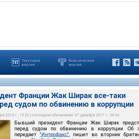
бвинения, в период с 1992 по 1995 год, когда Жак Ширак
ния в коррумпированности, Ширак остается одним из самых
Текстовая
Классическая
версия
версия
Парижа, значительные суммы государственных денег,
ых политиков Франции. Его мемуары вызвали огромный интерес
Франции Жак Ширак предстанет перед судом по обвинению в
есчете на нынешнюю валюту 2,2 млн евро, были использовано
ории, а политические союзники становятся все более
дент Франции Жак Ширак все-таки
ред судом по обвинению в коррупции
я 2010 г., 19:26 | последнее обновление: 07 декабря 2017 г., 08:56
Бывший президент Франции Жак Ширак предст
перед судом по обвинению в коррупции. Об э
передает
"Интерфакс"
, пишет во вторник британ