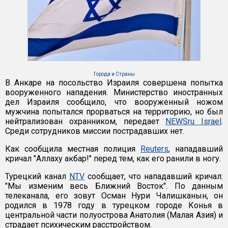
Города и Страны
В Анкаре на посольство Израиля совершена попытка
вооруженного нападения. Министерство иностранных
дел Израиля сообщило, что вооруженный ножом
мужчина попытался прорваться на территорию, но был
нейтрализован охранником, передает
NEWSru Israel
.
Среди сотрудников миссии пострадавших нет.
Как сообщила местная полиция
Reuters
, нападавший
кричал "Аллаху акбар!" перед тем, как его ранили в ногу.
Турецкий канал
NTV
сообщает, что нападавший кричал:
"Мы изменим весь Ближний Восток". По данным
телеканала, его зовут Осман Нури Чалишканын, он
родился в 1978 году в турецком городе Конья в
центральной части полуострова Анатолия (Малая Азия) и
страдает психическим расстройством.