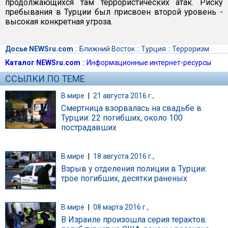
продолжающихся там террористических атак. Риску
пребывания в Турции был присвоен второй уровень -
высокая конкретная угроза.
Досье NEWSru.com
::
Ближний Восток
::
Турция
::
Терроризм
Каталог NEWSru.com
::
Информационные интернет-ресурсы
ССЫЛКИ ПО ТЕМЕ
В мире
|
21 августа 2016 г.,
Смертница взорвалась на свадьбе в
Турции: 22 погибших, около 100
пострадавших
В мире
|
18 августа 2016 г.,
Взрыв у отделения полиции в Турции:
трое погибших, десятки раненых
В мире
|
08 марта 2016 г.,
В Израиле произошла серия терактов: