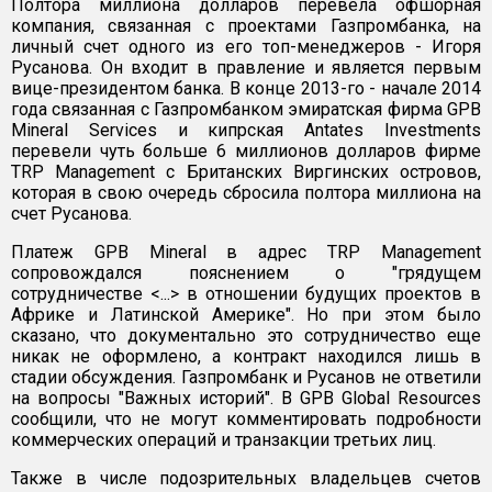
Полтора миллиона долларов перевела офшорная
компания, связанная с проектами Газпромбанка, на
личный счет одного из его топ-менеджеров - Игоря
Русанова. Он входит в правление и является первым
вице-президентом банка. В конце 2013-го - начале 2014
года связанная с Газпромбанком эмиратская фирма GPB
Mineral Services и кипрская Antates Investments
перевели чуть больше 6 миллионов долларов фирме
TRP Management c Британских Виргинских островов,
которая в свою очередь сбросила полтора миллиона на
счет Русанова.
Платеж GPB Mineral в адрес TRP Management
сопровождался пояснением о "грядущем
сотрудничестве <...> в отношении будущих проектов в
Африке и Латинской Америке". Но при этом было
сказано, что документально это сотрудничество еще
никак не оформлено, а контракт находился лишь в
стадии обсуждения. Газпромбанк и Русанов не ответили
на вопросы "Важных историй". В GPB Global Resources
сообщили, что не могут комментировать подробности
коммерческих операций и транзакции третьих лиц.
Также в числе подозрительных владельцев счетов