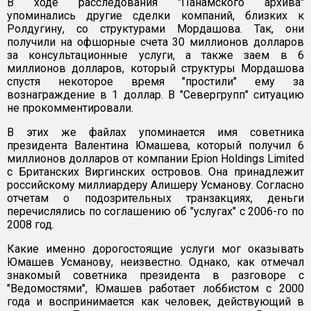
В ходе расследования "Панамского архива"
упоминались другие сделки компаний, близких к
Ролдугину, со структурами Мордашова. Так, они
получили на офшорные счета 30 миллионов долларов
за консультационные услуги, а также заем в 6
миллионов долларов, который структуры Мордашова
спустя некоторое время "простили" ему за
вознаграждение в 1 доллар. В "Севергрупп" ситуацию
не прокомментировали.
В этих же файлах упоминается имя советника
президента Валентина Юмашева, который получил 6
миллионов долларов от компании Epion Holdings Limited
с Британских Виргинских островов. Она принадлежит
российскому миллиардеру Алишеру Усманову. Согласно
отчетам о подозрительных транзакциях, деньги
перечислялись по соглашению об "услугах" с 2006-го по
2008 год.
Какие именно дорогостоящие услуги мог оказывать
Юмашев Усманову, неизвестно. Однако, как отмечал
знакомый советника президента в разговоре с
"Ведомостями", Юмашев работает лоббистом с 2000
года и воспринимается как человек, действующий в