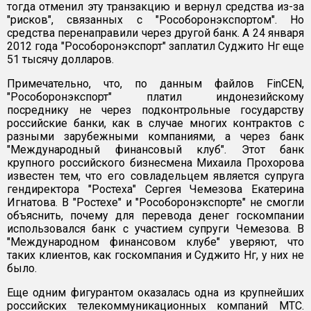
тогда отменил эту транзакцию и вернул средства из-за
"рисков", связанных с "Рособоронэкспортом". Но
средства перенаправили через другой банк. А 24 января
2012 года "Рособоронэкспорт" заплатил Суджито Нг еще
51 тысячу долларов.
Примечательно, что, по данным файлов FinCEN,
"Рособоронэкспорт" платил индонезийскому
посреднику не через подконтрольные государству
российские банки, как в случае многих контрактов с
разными зарубежными компаниями, а через банк
"Международный финансовый клуб". Этот банк
крупного российского бизнесмена Михаила Прохорова
известен тем, что его совладельцем является супруга
гендиректора "Ростеха" Сергея Чемезова Екатерина
Игнатова. В "Ростехе" и "Рособоронэкспорте" не смогли
объяснить, почему для перевода денег госкомпании
использовался банк с участием супруги Чемезова. В
"Международном финансовом клубе" уверяют, что
таких клиентов, как госкомпания и Суджито Нг, у них не
было.
Еще одним фигурантом оказалась одна из крупнейших
российских телекоммуникационных компаний МТС.