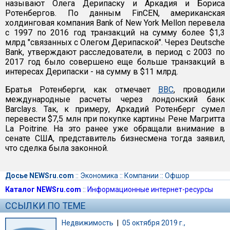
называют Олега Дерипаску и Аркадия и Бориса
Ротенбергов. По данным FinCEN, американская
холдинговая компания Bank of New York Mellon перевела
с 1997 по 2016 год транзакций на сумму более $1,3
млрд "связанных с Олегом Дерипаской". Через Deutsche
Bank, утверждают расследователи, в период с 2003 по
2017 год было совершено еще больше транзакций в
интересах Дерипаски - на сумму в $11 млрд.
Братья Ротенберги, как отмечает
BBC
, проводили
международные расчеты через лондонский банк
Barclays. Так, к примеру, Аркадий Ротенберг сумел
перевести $7,5 млн при покупке картины Рене Магритта
La Poitrine. На это ранее уже обращали внимание в
сенате США, представитель бизнесмена тогда заявил,
что сделка была законной.
Досье NEWSru.com
::
Экономика
::
Компании
::
Офшор
Каталог NEWSru.com
::
Информационные интернет-ресурсы
ССЫЛКИ ПО ТЕМЕ
Недвижимость
|
05 октября 2019 г.,