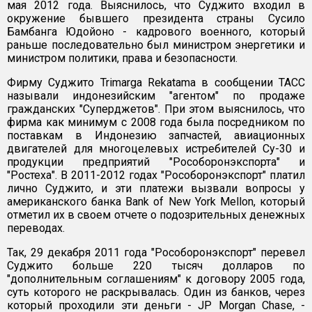
мая 2012 года. Выяснилось, что Суджито входил в
окружение бывшего президента страны Сусило
Бамбанга Юдойоно - кадрового военного, который
раньше последовательно был министром энергетики и
министром политики, права и безопасности.
Фирму Суджито Trimarga Rekatama в сообщении ТАСС
называли индонезийским "агентом" по продаже
гражданских "Суперджетов". При этом выяснилось, что
фирма как минимум с 2008 года была посредником по
поставкам в Индонезию запчастей, авиационных
двигателей для многоцелевых истребителей Су-30 и
продукции предприятий "Рособоронэкспорта" и
"Ростеха". В 2011-2012 годах "Рособоронэкспорт" платил
лично Суджито, и эти платежи вызвали вопросы у
американского банка Bank of New York Mellon, который
отметил их в своем отчете о подозрительных денежных
переводах.
Так, 29 декабря 2011 года "Рособоронэкспорт" перевел
Суджито больше 220 тысяч долларов по
"дополнительным соглашениям" к договору 2005 года,
суть которого не раскрывалась. Один из банков, через
который проходили эти деньги - JP Morgan Chase, -