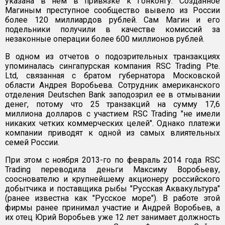
указана в нем в привязке к Гонконгу. Созданное
Магиным преступное сообщество вывело из России
более 120 миллиардов рублей. Сам Магин и его
подельники получили в качестве комиссий за
незаконные операции более 600 миллионов рублей.
В одном из отчетов о подозрительных транзакциях
упоминалась сингапурская компания RSC Trading Pte.
Ltd, связанная с братом губернатора Московской
области Андрея Воробьева. Сотрудник американского
отделения Deutschen Bank заподозрил ее в отмывании
денег, потому что 25 транзакций на сумму 17,6
миллиона долларов с участием RSC Trading "не имели
никаких четких коммерческих целей". Однако платежи
компании приводят к одной из самых влиятельных
семей России.
При этом с ноября 2013-го по февраль 2014 года RSC
Trading переводила деньги Максиму Воробьеву,
сооснователю и крупнейшему акционеру российского
добытчика и поставщика рыбы "Русская Аквакультура"
(ранее известна как "Русское море"). В работе этой
фирмы ранее принимал участие и Андрей Воробьев, а
их отец Юрий Воробьев уже 12 лет занимает должность