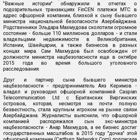
"Важные истории" обнаружили в отчетах о
подозрительных транзакциях FinCEN платежи МТС в
адрес офшорной компании, близкой к сыну бывшего
министра национальной безопасности Азербайджана.
Родственники Эльдара Махмудова сколотили огромное
состояние - больше 110 миллионов долларов - и стали
владельцами недвижимости в Великобритании,
Испании, Швейцарии, а также бизнесов в разных
концах мира. Сам Махмудов был освобожден от
должности министра нацбезопасности еще в октябре
2015 года во время большого уголовного
расследования.
Друг и партнер сына бывшего министра
нацбезопасности - предприниматель Аяз Керимов -
владел и руководил офшорной компанией Caspian
Telecommunication Ltd с Британских Виргинских
островов, которая, несмотря на почти полную
безвестность, стала крупным игроком на рынке связи
Азербайджана. Журналисты выяснили, что офшорной
компанией распоряжался сын экс-министра
нацбезопасности - Анар Махмудов, а ее бизнес достиг
государственных масштабов: в 2015 году "дочка" этой
офшорной компании (Cartburg Networks Corp) подписала