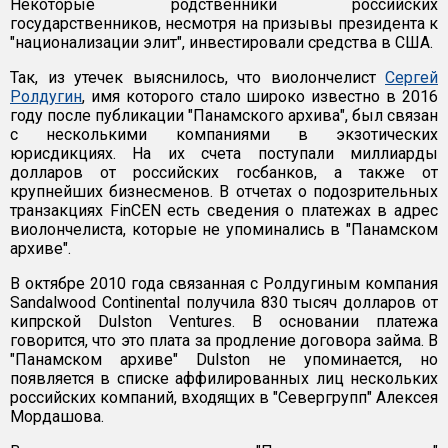
Некоторые родственники российских
государственников, несмотря на призывы президента к
"национализации элит", инвестировали средства в США.
Так, из утечек выяснилось, что виолончелист
Сергей
Ролдугин
, имя которого стало широко известно в 2016
году после публикации "Панамского архива", был связан
с несколькими компаниями в экзотических
юрисдикциях. На их счета поступали миллиарды
долларов от российских госбанков, а также от
крупнейших бизнесменов. В отчетах о подозрительных
транзакциях FinCEN есть сведения о платежах в адрес
виолончелиста, которые не упоминались в "Панамском
архиве".
В октябре 2010 года связанная с Ролдугиным компания
Sandalwood Continental получила 830 тысяч долларов от
кипрской Dulston Ventures. В основании платежа
говорится, что это плата за продление договора займа. В
"Панамском архиве" Dulston не упоминается, но
появляется в списке аффилированных лиц нескольких
российских компаний, входящих в "Севергрупп" Алексея
Мордашова.