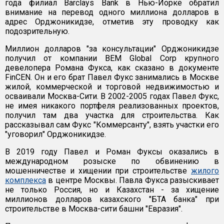
года филиал Barclays Bank в Нью-Йорке обратил
внимание на перевод одного миллиона долларов в
адрес Орджоникидзе, отметив эту проводку как
подозрительную.
Миллион долларов "за консультации" Орджоникидзе
получил от компании BEM Global Corp крупного
девелопера Романа Фукса, как сказано в документе
FinCEN. Он и его брат Павел Фукс занимались в Москве
жилой, коммерческой и торговой недвижимостью и
осваивали Москва-Сити. В 2002-2005 годах Павел Фукс,
не имея никакого портфеля реализованных проектов,
получил там два участка для строительства. Как
рассказывал сам Фукс "Коммерсанту", взять участки его
"уговорил" Орджоникидзе.
В 2019 году Павел и Роман Фуксы оказались в
международном розыске по обвинению в
мошенничестве и хищении при строительстве
жилого
комплекса
в центре Москвы. Павла Фукса разыскивает
не только Россия, но и Казахстан - за хищение
миллионов долларов казахского "БТА банка" при
строительстве в Москва-сити башни "Евразия".