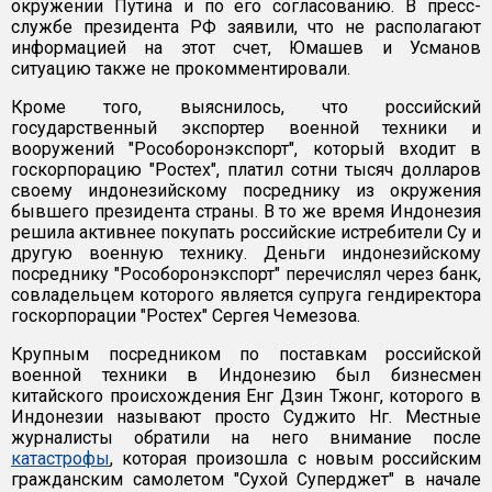
окружении Путина и по его согласованию. В пресс-
службе президента РФ заявили, что не располагают
информацией на этот счет, Юмашев и Усманов
ситуацию также не прокомментировали.
Кроме того, выяснилось, что российский
государственный экспортер военной техники и
вооружений "Рособоронэкспорт", который входит в
госкорпорацию "Ростех", платил сотни тысяч долларов
своему индонезийскому посреднику из окружения
бывшего президента страны. В то же время Индонезия
решила активнее покупать российские истребители Су и
другую военную технику. Деньги индонезийскому
посреднику "Рособоронэкспорт" перечислял через банк,
совладельцем которого является супруга гендиректора
госкорпорации "Ростех" Сергея Чемезова.
Крупным посредником по поставкам российской
военной техники в Индонезию был бизнесмен
китайского происхождения Енг Дзин Тжонг, которого в
Индонезии называют просто Суджито Нг. Местные
журналисты обратили на него внимание после
катастрофы
, которая произошла с новым российским
гражданским самолетом "Сухой Суперджет" в начале