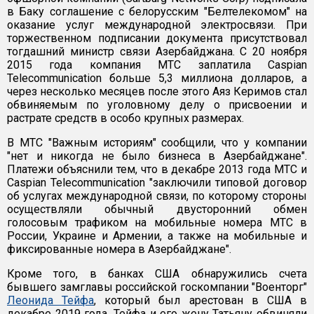
в Баку соглашение с белорусским "Белтелекомом" на
оказание услуг международной электросвязи. При
торжественном подписании документа присутствовал
тогдашний министр связи Азербайджана. С 20 ноября
2015 года компания МТС заплатила Caspian
Telecommunication больше 5,3 миллиона долларов, а
через несколько месяцев после этого Аяз Керимов стал
обвиняемым по уголовному делу о присвоении и
растрате средств в особо крупных размерах.
В МТС "Важным историям" сообщили, что у компании
"нет и никогда не было бизнеса в Азербайджане".
Платежи объяснили тем, что в декабре 2013 года МТС и
Caspian Telecommunication "заключили типовой договор
об услугах международной связи, по которому стороны
осуществляли обычный двусторонний обмен
голосовым трафиком на мобильные номера МТС в
России, Украине и Армении, а также на мобильные и
фиксированные номера в Азербайджане".
Кроме того, в банках США обнаружились счета
бывшего замглавы российской госкомпании "Военторг"
Леонида Тейфа
, который был арестован в США в
декабре 2019 года. Тейфа и его жену Татьяну обвиняли