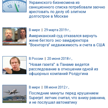
Украинского бизнесмена из
санкционного списка потребовали заочно
арестовать по делу об элитном
долгострое в Москве
В мире
|
29 марта 2019 г.,
Американский суд отказался вернуть
жене беглого экс-замдиректора
"Военторга" недвижимость и счета в США
В России
|
20 июня 2018 г.,
"Новая газета": в Панаме ведется
расследование в отношении одной из
офшорных компаний Ролдугина
В мире
|
08 июня 2012 г.,
Последние минуты перед крушением
Superjet: летчик считал, что внизу равнина,
и не послушал автоматику