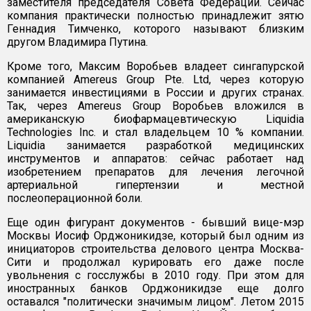
заместителя председателя Совета Федерации. Сейчас
компания практически полностью принадлежит зятю
Геннадия Тимченко, которого называют близким
другом Владимира Путина.
Кроме того, Максим Воробьев владеет сингапурской
компанией Amereus Group Pte. Ltd, через которую
занимается инвестициями в России и других странах.
Так, через Amereus Group Воробьев вложился в
американскую биофармацевтическую Liquidia
Technologies Inc. и стал владельцем 10 % компании.
Liquidia занимается разработкой медицинских
инструментов и аппаратов: сейчас работает над
изобретением препаратов для лечения легочной
артериальной гипертензии и местной
послеоперационной боли.
Еще один фигурант документов - бывший вице-мэр
Москвы Иосиф Орджоникидзе, который был одним из
инициаторов строительства делового центра Москва-
Сити и продолжал курировать его даже после
увольнения с госслужбы в 2010 году. При этом для
иностранных банков Орджоникидзе еще долго
оставался "политически значимым лицом". Летом 2015