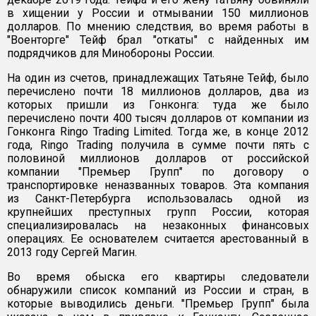
в хищении у России и отмывании 150 миллионов
долларов. По мнению следствия, во время работы в
"Военторге" Тейф брал "откаты" с найденных им
подрядчиков для Минобороны России.
На один из счетов, принадлежащих Татьяне Тейф, было
перечислено почти 18 миллионов долларов, два из
которых пришли из Гонконга: туда же было
перечислено почти 400 тысяч долларов от компании из
Гонконга Ringo Trading Limited. Тогда же, в конце 2012
года, Ringo Trading получила в сумме почти пять с
половиной миллионов долларов от российской
компании "Премьер Групп" по договору о
транспортировке неназванных товаров. Эта компания
из Санкт-Петербурга использовалась одной из
крупнейших преступных групп России, которая
специализировалась на незаконных финансовых
операциях. Ее основателем считается арестованный в
2013 году Сергей Магин.
Во время обыска его квартиры следователи
обнаружили список компаний из России и стран, в
которые выводились деньги. "Премьер Групп" была