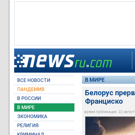
Сегодня Максим Сег
Окружающих охватил
Белорус сорвал рейс
судьей
поджигать "пальчи
В МИРЕ
ВСЕ НОВОСТИ
Архив NTVRU.com
Yahoo!
Архив NTVRU.com
ПАНДЕМИЯ
Белорус прерва
В РОССИИ
Франциско
В МИРЕ
время публикации: 22 августа
ЭКОНОМИКА
РЕЛИГИЯ
КРИМИНАЛ