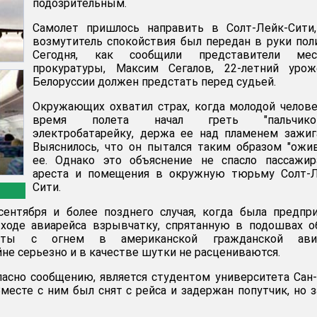
подозрительным.
Самолет пришлось направить в Солт-Лейк-Сити,
возмутитель спокойствия был передан в руки пол
Сегодня, как сообщили представители мес
прокуратуры, Максим Сегалов, 22-летний урож
Белоруссии должен предстать перед судьей.
Окружающих охватил страх, когда молодой челов
время полета начал греть "пальчико
электробатарейку, держа ее над пламенем зажиг
Выяснилось, что он пытался таким образом "ожи
ее. Однако это объяснение не спасло пассажир
ареста и помещения в окружную тюрьму Солт-Л
Сити.
сентября и более позднего случая, когда была предпр
ходе авиарейса взрывчатку, спрятанную в подошвах о
нты с огнем в американской гражданской ави
не серьезно и в качестве шутки не расцениваются.
ласно сообщению, является студентом университета Сан
Вместе с ним был снят с рейса и задержан попутчик, но 