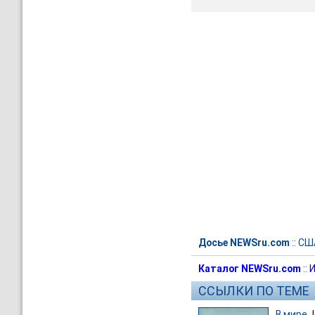
Досье NEWSru.com
::
СШ
Каталог NEWSru.com
::
И
ССЫЛКИ ПО ТЕМЕ
В мире