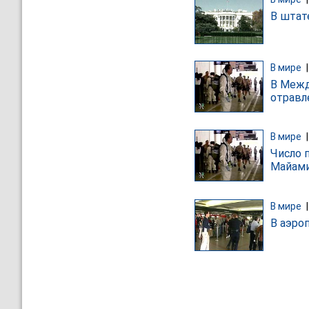
В штат
В мире
В Межд
отравл
В мире
Число 
Майами
В мире
В аэро