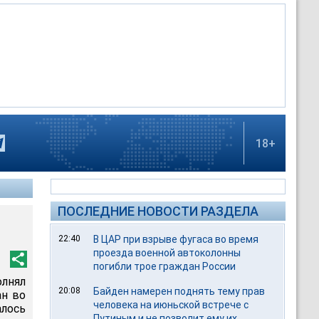
18+
ПОСЛЕДНИЕ НОВОСТИ РАЗДЕЛА
22:40
В ЦАР при взрыве фугаса во время
проезда военной автоколонны
погибли трое граждан России
лнял
20:08
Байден намерен поднять тему прав
ан во
человека на июньской встрече с
алось
Путиным и не позволит ему их