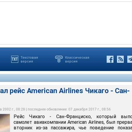
Текстовая
Классическая
версия
версия
алов, 22-летний уроженец Белоруссии, должен предстать перед
 страх, когда молодой человек во время полета начал
 American Airlines Чикаго - Сан-Франциско
ковую" электробатарейку
л рейс American Airlines Чикаго - Сан-
 2002 г., 08:28 | последнее обновление: 07 декабря 2017 г., 08:56
Рейс Чикаго - Сан-Франциско, который выпо
самолет авиакомпании American Airlines, был прерв
вторник из-за пассажира, чье поведение показ