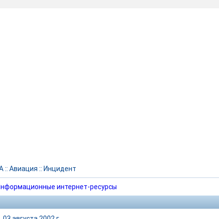
А
::
Авиация
::
Инцидент
нформационные интернет-ресурсы
|
03 августа 2002 г.,