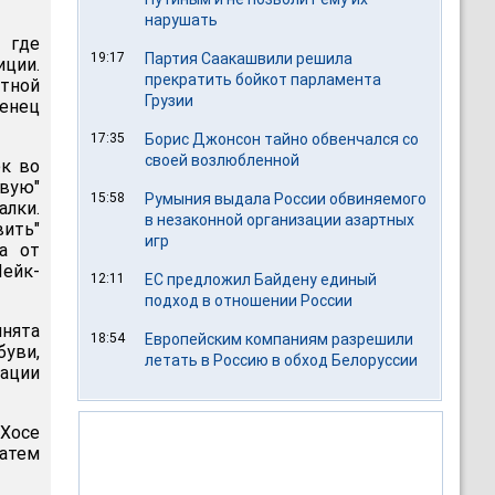
нарушать
 где
19:17
Партия Саакашвили решила
иции.
прекратить бойкот парламента
тной
Грузии
енец
17:35
Борис Джонсон тайно обвенчался со
своей возлюбленной
ек во
вую"
15:58
Румыния выдала России обвиняемого
алки.
в незаконной организации азартных
вить"
игр
а от
ейк-
12:11
ЕС предложил Байдену единый
подход в отношении России
инята
18:54
Европейским компаниям разрешили
буви,
летать в Россию в обход Белоруссии
ации
-Хосе
затем