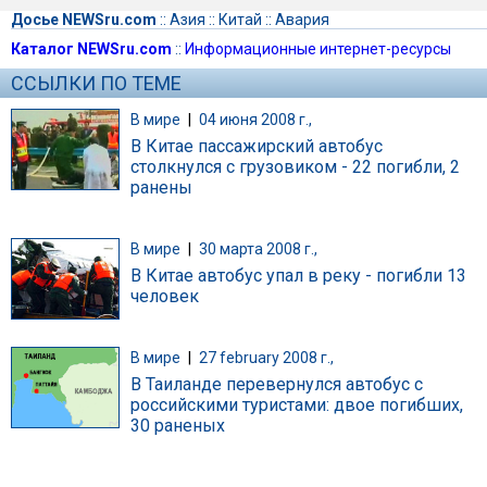
Досье NEWSru.com
::
Азия
::
Китай
::
Авария
Каталог NEWSru.com
::
Информационные интернет-ресурсы
ССЫЛКИ ПО ТЕМЕ
В мире
|
04 июня 2008 г.,
В Китае пассажирский автобус
столкнулся с грузовиком - 22 погибли, 2
ранены
В мире
|
30 марта 2008 г.,
В Китае автобус упал в реку - погибли 13
человек
В мире
|
27 february 2008 г.,
В Таиланде перевернулся автобус с
российскими туристами: двое погибших,
30 раненых