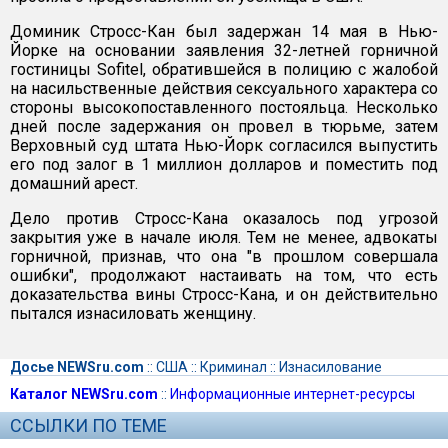
Доминик Стросс-Кан был задержан 14 мая в Нью-
Йорке на основании заявления 32-летней горничной
гостиницы Sofitel, обратившейся в полицию с жалобой
на насильственные действия сексуального характера со
стороны высокопоставленного постояльца. Несколько
дней после задержания он провел в тюрьме, затем
Верховный суд штата Нью-Йорк согласился выпустить
его под залог в 1 миллион долларов и поместить под
домашний арест.
Дело против Стросс-Кана оказалось под угрозой
закрытия уже в начале июля. Тем не менее, адвокаты
горничной, признав, что она "в прошлом совершала
ошибки", продолжают настаивать на том, что есть
доказательства вины Стросс-Кана, и он действительно
пытался изнасиловать женщину.
Досье NEWSru.com
::
США
::
Криминал
::
Изнасилование
Каталог NEWSru.com
::
Информационные интернет-ресурсы
ССЫЛКИ ПО ТЕМЕ