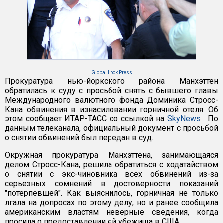
Global Look Press
Прокуратура нью-йоркского района Манхэттен
обратилась к суду с просьбой снять с бывшего главы
Международного валютного фонда Доминика Стросс-
Кана обвинения в изнасиловании горничной отеля. Об
этом сообщает ИТАР-ТАСС со ссылкой на
SkyNews
. По
данным телеканала, официальный документ с просьбой
о снятии обвинений был передан в суд.
Окружная прокуратура Манхэттена, занимающаяся
делом Стросс-Кана, решила обратиться с ходатайством
о снятии с экс-чиновника всех обвинений из-за
серьезных сомнений в достоверности показаний
"потерпевшей". Как выяснилось, горничная не только
лгала на допросах по этому делу, но и ранее сообщила
американским властям неверные сведения, когда
просила о предоставлении ей убежища в США.