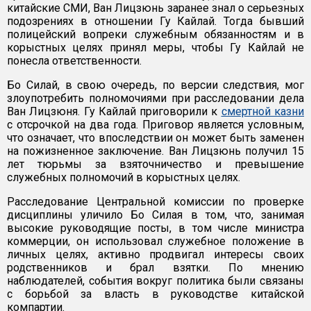
китайские СМИ, Ван Лицзюнь заранее знал о серьезных
подозрениях в отношении Гу Кайлай. Тогда бывший
полицейский вопреки служебным обязанностям и в
корыстных целях принял меры, чтобы Гу Кайлай не
понесла ответственности.
Бо Силай, в свою очередь, по версии следствия, мог
злоупотребить полномочиями при расследовании дела
Ван Лицзюня. Гу Кайлай приговорили к
смертной казни
с отсрочкой на два года. Приговор является условным,
что означает, что впоследствии он может быть заменен
на пожизненное заключение. Ван Лицзюнь получил 15
лет тюрьмы за взяточничество и превышение
служебных полномочий в корыстных целях.
Расследование Центральной комиссии по проверке
дисциплины уличило Бо Силая в том, что, занимая
высокие руководящие посты, в том числе министра
коммерции, он использовал служебное положение в
личных целях, активно продвигал интересы своих
родственников и брал взятки. По мнению
наблюдателей, события вокруг политика были связаны
с борьбой за власть в руководстве китайской
компартии.