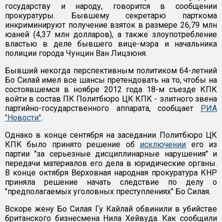
государству и народу, говорится в сообщении
прокуратуры. Бывшему секретарю парткома
инкриминируют получение взяток в размере 26,79 млн
юаней (4,37 млн долларов), а также злоупотребление
властью в деле бывшего вице-мэра и начальника
полиции города Чунцин Ван Лицзюня.
Бывший некогда перспективным политиком 64-летний
Бо Силай имел все шансы претендовать на то, чтобы на
состоявшемся в ноябре 2012 года 18-м съезде КПК
войти в состав ПК Политбюро ЦК КПК - элитного звена
партийно-государственного аппарата, сообщает
РИА
"Новости"
.
Однако в конце сентября на заседании Политбюро ЦК
КПК было принято решение об
исключении
его из
партии "за серьезные дисциплинарные нарушения" и
передачи материалов его дела в юридические органы.
В конце октября Верховная народная прокуратура КНР
приняла решение начать следствие по делу о
"предполагаемых уголовных преступлениях" Бо Силая.
Вскоре жену Бо Силая Гу Кайлай обвинили в убийстве
британского бизнесмена Нила Хейвуда. Как сообщили