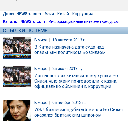
Досье NEWSru.com
::
Азия
::
Китай
::
Коррупция
Каталог NEWSru.com
::
Информационные интернет-ресурсы
ССЫЛКИ ПО ТЕМЕ
В мире
|
18 августа 2013 г.,
В Китае назначена дата суда над
опальным политиком Бо Силаем
В мире
|
25 июля 2013 г.,
Изгнанного из китайской верхушки Бо
Силая, чью жену приговорили к казни,
официально обвинили в коррупции
В мире
|
06 ноября 2012 г.,
WSJ: бизнесмен, убитый женой Бо Силая,
оказался британским шпионом