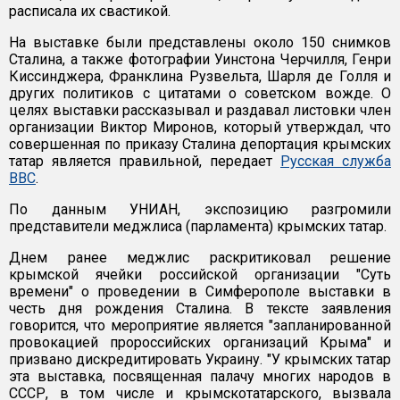
расписала их свастикой.
На выставке были представлены около 150 снимков
Сталина, а также фотографии Уинстона Черчилля, Генри
Киссинджера, Франклина Рузвельта, Шарля де Голля и
других политиков с цитатами о советском вожде. О
целях выставки рассказывал и раздавал листовки член
организации Виктор Миронов, который утверждал, что
совершенная по приказу Сталина депортация крымских
татар является правильной, передает
Русская служба
ВВС
.
По данным УНИАН, экспозицию разгромили
представители меджлиса (парламента) крымских татар.
Днем ранее меджлис раскритиковал решение
крымской ячейки российской организации "Суть
времени" о проведении в Симферополе выставки в
честь дня рождения Сталина. В тексте заявления
говорится, что мероприятие является "запланированной
провокацией пророссийских организаций Крыма" и
призвано дискредитировать Украину. "У крымских татар
эта выставка, посвященная палачу многих народов в
СССР, в том числе и крымскотатарского, вызвала