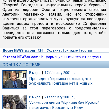
исчезнувшего журналиста, появился плакат с надписью
"Георгий Гонгадзе ≈ национальный герой Украины".
Один из лидеров Фронта национального спасения,
Анатолий Матвиенко, заявил, что его сторонники
намерены организовать самую крупную за последнее
время акцию протеста в воскресенье 25 февраля.
Садиться за стол переговоров с представителями
президента они согласны только для того, чтобы
принять его отставку.
Досье NEWSru.com
::
СНГ
::
Украина
::
Гонгадзе, Георгий
Каталог NEWSru.com
::
Информационные интернет-ресурсы
ССЫЛКИ ПО ТЕМЕ
В мире
|
17 february 2001 г.,
Президент Украины полагает, что
журналиста Гонгадзе нет в живых
В мире
|
21 february 2001 г.,
Участники акции "Украина без Кучмы"
пикетируют Верховную Раду