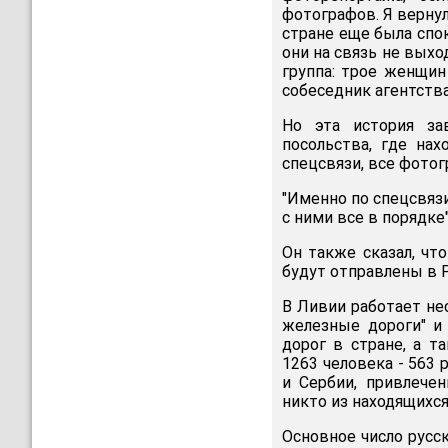
фотографов. Я вернул
стране еще была спок
они на связь не выхо
группа: трое женщин 
собеседник агентства
Но эта история за
посольства, где на
спецсвязи, все фото
"Именно по спецсвязи
с ними все в порядке
Он также сказал, чт
будут отправлены в 
В Ливии работает не
железные дороги" и
дорог в стране, а т
1263 человека - 563
и Сербии, привлече
никто из находящихся
Основное число русск