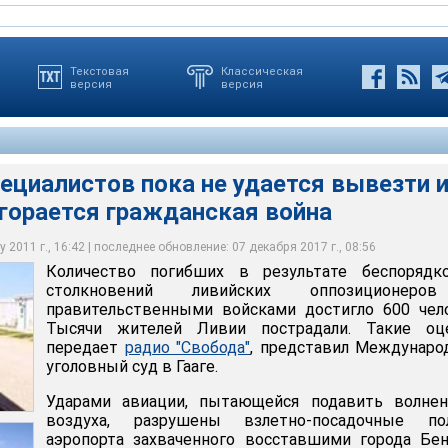
Текстовая
Классическая
версия
версия
ециалистов пока не удается вывезти 
згорается гражданская война
аза в городе Рас-Лануф
аза в городе Рас-Лануф
езнодорожной линии Сирт-Бенгази
езнодорожной линии Сирт-Бенгази
 2011 г., 16:42 | последнее обновление: 07 декабря 2017 г., 08:56
Количество погибших в результате беспорядк
логия
логия
логия
логия
столкновений ливийских оппозиционер
правительственными войсками достигло 600 чел
Тысячи жителей Ливии пострадали. Такие оце
передает
радио "Свобода"
, представил Междунаро
уголовный суд в Гааге.
Ударами авиации, пытающейся подавить волнен
воздуха, разрушены взлетно-посадочные по
аэропорта захваченного восставшими города Бен