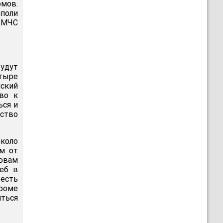
мов.
иполи
в МЧС
удут
етыре
йский
во к
ься и
ство
около
км от
овам
леб в
 есть
кроме
иться