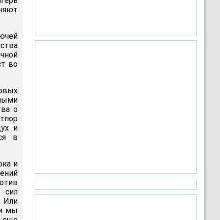
агерь
аняют
ючей
тства
чной
ст во
овых
жными
ва о
тпор
ух и
ся в
ока и
шений
отив
 сил
. Или
ли мы
т еще