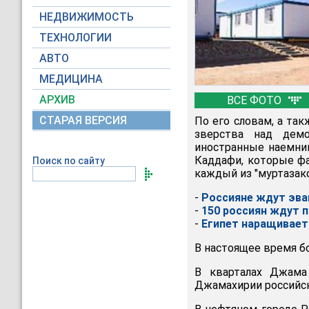
НЕДВИЖИМОСТЬ
ТЕХНОЛОГИИ
АВТО
МЕДИЦИНА
АРХИВ
ВСЕ ФОТО
СТАРАЯ ВЕРСИЯ
По его словам, а та
зверства над дем
иностранные наемни
Каддафи, которые фа
Поиск по сайту
каждый из "муртазако
-
Россияне ждут эва
-
150 россиян ждут п
-
Египет наращивает 
В настоящее время б
В кварталах Джама
Джамахирии российск