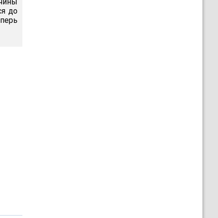
жчины
ся до
еперь