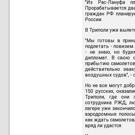
"Из Рас-Лануфа п
Прорабатывается два
граждан РФ планиру
России.
В Триполи уже вылет
"Мы готовы в принц
подлетать - повезем
- не знаю, но буде
дипломат. В свою 
прибытию самолетов 
действительно эвак
воздушных судов", - 
Но не все могут добр
150 русских, оказал
Триполи, где они 
сотрудника РЖД, лю
лагере уже закончилс
аэродромные полосы
как ждать самолетов,
вряд ли удастся.