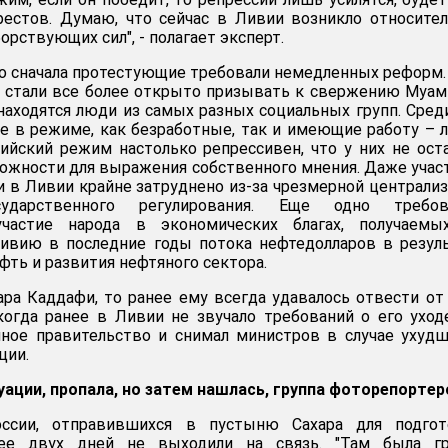
рестов. Думаю, что сейчас в Ливии возникло относите
рствующих сил", - полагает эксперт.
то сначала протестующие требовали немедленных реформ.
и стали все более открыто призывать к свержению Муа
 находятся люди из самых разных социальных групп. Сред
е в режиме, как безработные, так и имеющие работу – 
йский режим настолько репрессивен, что у них не ост
жности для выражения собственного мнения. Даже учас
 в Ливии крайне затруднено из-за чрезмерной централи
ударственного регулирования. Еще одно требов
частие народа в экономических благах, получаемы
ивию в последние годы потока нефтедолларов в резул
фть и развития нефтяного сектора.
ра Каддафи, то ранее ему всегда удавалось отвести от
огда ранее в Ливии не звучало требований о его уход
нное правительство и снимал министров в случае ухуд
ции.
ации, пропала, но затем нашлась, группа фоторепортер
ссии, отправившихся в пустыню Сахара для подгот
лее двух дней не выходили на связь. "Там была гр