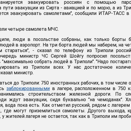
ланируется эвакуировать россиян с помощью паро
 пути эвакуации из Сирта - авиацией и по морю, а из Тр
ется эвакуировать самолетами", сообщили ИТАР-ТАСС 
ели четыре самолета МЧС.
ипе, люди в посольстве собраны, как только борты б
 людей в аэропорт. На три борта людей мы наберем, на ч
м стараться", - сказал по телефону из Триполи росси
очередь министр ЧС Сергей Шойгу попросил посольст
"максимально собрать людей в Триполи". "Надо постарат
уировать из Триполи всех. У нас достаточное количе
сказал министр.
аться до Триполи: 750 иностранных рабочих, в том числе 
ись
заблокированными
в лагере, расположенном в 750 
занимались строительством железной дороги. По сл
ди ждут эвакуации, сидя буквально "на чемоданах". Х
я, вода пока есть. Как отметил русский, рядом с лагерем
, где могут приземлиться самолеты. Другого выхода, 
 у жителей лагеря не остается, так как в Триполи им проб