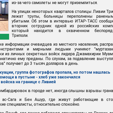
из-за чего самолеты не могут приземлиться.
На улицах некоторых кварталов столицы Ливии Тр
лежат трупы, больницы переполнены ранены
убитыми. Об этом в интервью ИТАР-ТАСС сообщи
вторник сотрудник одной из российских компа
который находится в охваченном беспоряд
Триполи.
кже информации очевидцев из местного населения, распр
онстрантами и мирными людьми учиняют "муртазак
ки из личных секретных войск лидера Джамахирии Муа
натично ему преданы. По слухам, за подавление выступ
в" получает до 3 тысяч долларов в день.
куации, группа фотографов пропала, но потом нашлась
омощи в пустыне - хлеб уже закончился
войска на границе с Ливией
омбардировок в городе нет, иногда слышны взрывы грана
 ас-Сага и Бен Ашур, где живут работающие в сто
ие специалисты, относительно спокойно.