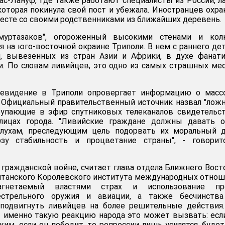
ас-Лануф, где также работают специалисты из России, л
 которая покинула свой пост и убежала. Иностранцев охр
сте со своими родственниками из ближайших деревень.
муртазаков", огороженный высокими стенами и кол
я на юго-восточной окраине Триполи. В нем с раннего де
 вывезенных из стран Азии и Африки, в духе фанати
. По словам ливийцев, это одно из самых страшных ме
левидение в Триполи опровергает информацию о масс
. Официальный правительственный источник назвал "ло
упающие в эфир спутниковых телеканалов свидетельст
лицах города. "Ливийские граждане должны давать о
лухам, преследующим цель подорвать их моральный д
озу стабильность и процветание страны", - говорит
 гражданской войне, считает глава отдела Ближнего Вост
итанского Королевского института международных отно
агнетаемый властями страх и использование пр
естрельного оружия и авиации, а также бесчинства
 подвигнуть ливийцев на более решительные действия
 – именно такую реакцию народа это может вызвать: ес
жим, если он победит, то репрессии лишь усилятся, буде