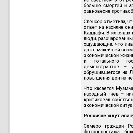
больше смертей и а
равновесие противобо
Спенсер отметила, ч
ответ на насилие он
Каддафи. В их рядах
люди, разочарованны
ощущающие, что ливи
даже малейшей возмо
экономической жизни
и тотального гос
демонстрантов – у
обрушившегося на Л
повышения цен на не
Что касается Муамма
народный гнев – ник
критиковал собстве
экономической ситуа
Россияне ждут эваку
Семеро граждан Ро
фоторепортажа, бо