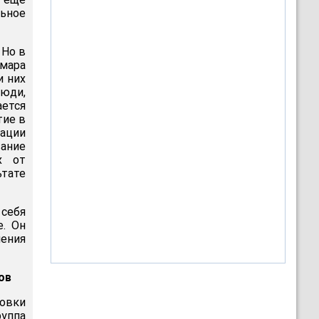
льное
 Но в
ммара
и них
люди,
ается
тие в
зации
ание
х от
ьтате
 себя
е. Он
шения
ов
овки
уппа