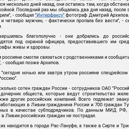
ся несколько дней назад, они остались там, когда обстано
ойной. Последний раз мы общались два дня назад, после 
дили", - сообщил
"Интерфаксу"
фотограф Дмитрий Архипов.
и четверо мужчин, - фактически пропала без вести", - с
.
вершилась благополучно - они добрались до российс
ходятся под охраной офицера, предоставившего им сре
графы живы и здоровы.
 россияне смогли связаться с родственниками и сообщить
", - сообщил позже Архипов.
о "сегодня ночью или завтра утром россияне спецрейсо
Россию".
сколько сотен граждан России - сотрудников ОАО "Росси
 дочерних обществ, которые ведут строительство жел
акже других российских компаний. Всего подлежат эвак
 работающих в Ливии гражданина России и 700 граждан Т
нных в качестве субподрядчиков. По данным МИД РФ, 
 в Ливии российских граждан не пострадал.
их находится в городе Рас-Лануфе, а также в Сирте и Три