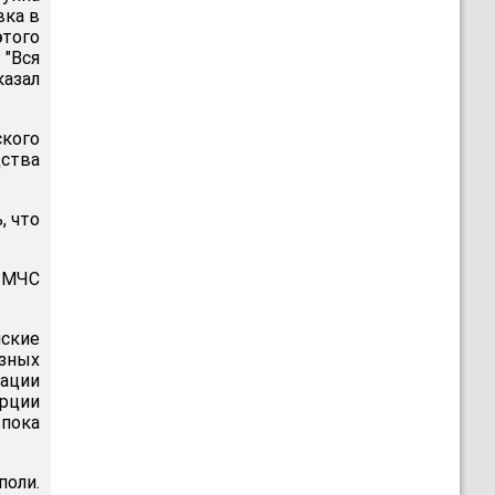
вка в
этого
 "Вся
казал
кого
дства
, что
м МЧС
йские
езных
уации
урции
пока
поли.