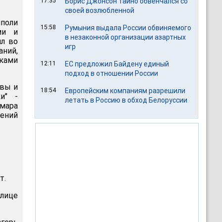
17:35
Борис Джонсон тайно обвенчался со
своей возлюбленной
иполи
15:58
Румыния выдала России обвиняемого
ми и
в незаконной организации азартных
л во
игр
ний,
ками
12:11
ЕС предложил Байдену единый
подход в отношении России
авы и
18:54
Европейским компаниям разрешили
и" -
летать в Россию в обход Белоруссии
ммара
лений
т.
лице