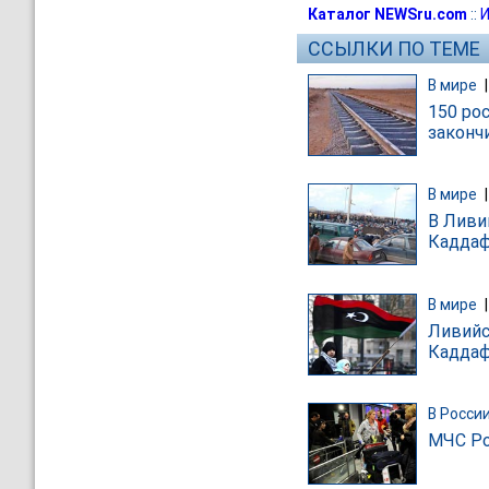
Каталог NEWSru.com
::
И
ССЫЛКИ ПО ТЕМЕ
В мире
150 ро
законч
В мире
В Ливи
Каддаф
В мире
Ливийс
Каддаф
В Росси
МЧС Ро