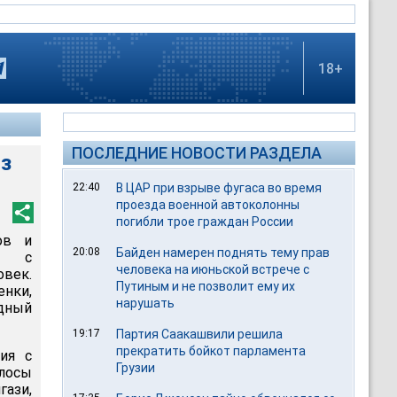
18+
ПОСЛЕДНИЕ НОВОСТИ РАЗДЕЛА
из
22:40
В ЦАР при взрыве фугаса во время
проезда военной автоколонны
погибли трое граждан России
ов и
20:08
Байден намерен поднять тему прав
ов с
человека на июньской встрече с
овек.
Путиным и не позволит ему их
нки,
нарушать
дный
19:17
Партия Саакашвили решила
прекратить бойкот парламента
ия с
Грузии
лосы
гази,