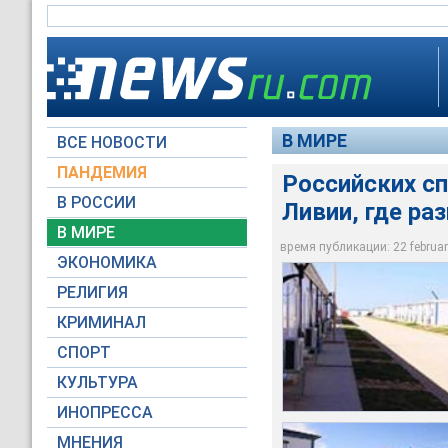
В МИРЕ
ВСЕ НОВОСТИ
ПАНДЕМИЯ
Российских сп
В РОССИИ
Ливии, где ра
В МИРЕ
Производственная б
Производственная б
Строительство жел
Строительство жел
время публикации: 22 february
ЭКОНОМИКА
Зарубежстройтехно
Зарубежстройтехно
Зарубежстройтехно
Зарубежстройтехно
РЕЛИГИЯ
КРИМИНАЛ
СПОРТ
КУЛЬТУРА
ИНОПРЕССА
МНЕНИЯ