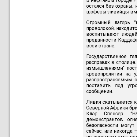
В нефтяном городе Р
остался без охраны,
шоферы-ливийцы вме
Огромный лагерь "
проволокой, находитс
воспитывают людей,
преданности Каддафи
всей стране.
Государственное те
расправах в столице
измышлениями" пост
кровопролитии на у
распространяемым с
поставить под угр
сообщении.
Ливия скатывается к
Северной Африки бр
Клэр Спенсер. "Н
демонстрантов огн
безопасности могут
сейчас, или никогда
не свергнем этот ре