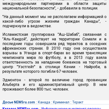
международными партнерами в области защиты
национальной безопасности", - добавили в полиции.
"На данный момент мы не располагаем информацией о
какой-либо угрозе жизням граждан Канады", -
подчеркнули в ведомстве.
Исламистская группировка "Аш-Шабаб", связанная с
"Аль-Каидой", действует на территории Сомали и в
последние годы совершила ряд терактов в соседних
африканских странах. В 2010 году она осуществила
взрывы в Уганде в спорт-барах во время трансляции
чемпионата мира по футболу, а в 2013 году взяла
ответственность за нападение боевиков на торговый
центр "Уэстгейт" в столице Кении - Найроби, в
результате которого погибли 67 человек.
Эдмонтон - второй по величине город провинции
Альберта и его административный центр. В нем
проживают более 800 тыс. человек.
Досье NEWSru.com
::
Канада
::
Криминал
::
Теракт
Каталог NEWSru.com
::
Информационные интернет-ресурсы