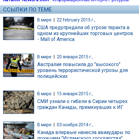
ССЫЛКИ ПО ТЕМЕ
В мире
|
22 february 2015 г.,
США предупредили об угрозе теракта в
одном из крупнейших торговых центров
- Mall of America
В мире
|
20 января 2015 г.,
Австралия повысила до "высокого"
уровень террористической угрозы для
полицейских
В мире
|
15 января 2015 г.,
СМИ узнали о гибели в Сирии четырех
граждан Канады, примкнувших к ИГ
В мире
|
03 ноября 2014 г.,
Канада впервые нанесла авиаудары по
позициям "Исламского государства"