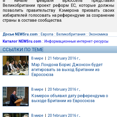
В начале февраля Брюссель представил
Великобритании проект реформ ЕС, которые должны
позволить правительству Кэмерона призвать своих
избирателей голосовать на референдуме за сохранение
страны в составе сообщества.
Досье NEWSru.com
::
Европа
::
Великобритания
::
Экономика
Каталог NEWSru.com
::
Информационные интернет-ресурсы
ССЫЛКИ ПО ТЕМЕ
В мире
|
21 february 2016 г.,
Мэр Лондона Борис Джонсон будет
агитировать за выход Британии из
Евросоюза
В мире
|
20 february 2016 г.,
Кэмерон объявил дату референдума о
выходе Британии из Евросоюза
В мире
|
20 february 2016 г.,