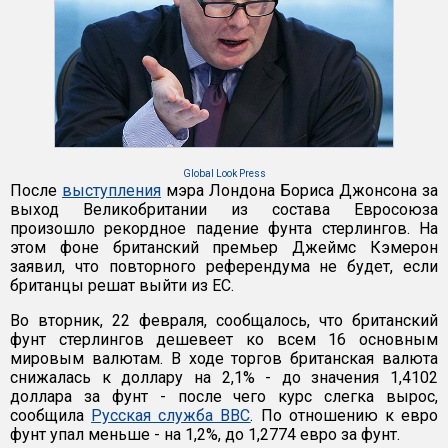
Global Look Press
После
выступления
мэра Лондона Бориса Джонсона за
выход Великобритании из состава Евросоюза
произошло рекордное падение фунта стерлингов. На
этом фоне британский премьер Джеймс Кэмерон
заявил, что повторного референдума не будет, если
британцы решат выйти из ЕС.
Во вторник, 22 февраля, сообщалось, что британский
фунт стерлингов дешевеет ко всем 16 основным
мировым валютам. В ходе торгов британская валюта
снижалась к доллару на 2,1% - до значения 1,4102
доллара за фунт - после чего курс слегка вырос,
сообщила
Русская служба BBC
. По отношению к евро
фунт упал меньше - на 1,2%, до 1,2774 евро за фунт.