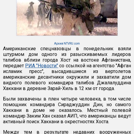
Архив NTVRU.com
Американские спецназовцы в понедельник взяли
штурмом дом одного из разыскиваемых лидеров
талибов вблизи города Хост на востоке Афганистана,
передает
РИА "Новости"
со ссылкой на агентство "Афган
исламик пресс", высадившиеся из вертолетов
американские десантники окружили и захватили дом
видного полевого командира талибов Джалалуддина
Хаккани в деревне Зарай-Хиль в 12 км от города.
Были захвачены в плен четыре человека, в том числе
помощник командира Сираджуддин Дин, но самого
Хаккани в доме не оказалось. Местный полевой
командир Заким Хан сказал АИП, что американцы ведут
активный поиск Хаккани в окрестностях Хоста.
Между тем в результате недавних вооруженных