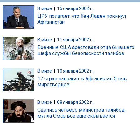
В мире
|
15 января 2002 г.,
ЦРУ полагает, что бен Ладен покинул
Афганистан
В мире
|
11 января 2002 г.,
Военные США арестовали отца бывшего
шефа службы безопасности талибов
В мире
|
10 января 2002 г.,
17 стран направят в Афганистан 5 тыс.
миротворцев
В мире
|
08 января 2002 г.,
Сдались четверо министров талибов,
мулла Омар все еще скрывается