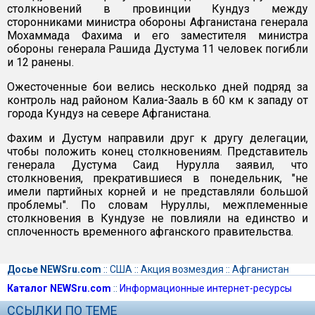
столкновений в провинции Кундуз между
сторонниками министра обороны Афганистана генерала
Мохаммада Фахима и его заместителя министра
обороны генерала Рашида Дустума 11 человек погибли
и 12 ранены.
Ожесточенные бои велись несколько дней подряд за
контроль над районом Калиа-Зааль в 60 км к западу от
города Кундуз на севере Афганистана.
Фахим и Дустум направили друг к другу делегации,
чтобы положить конец столкновениям. Представитель
генерала Дустума Саид Нурулла заявил, что
столкновения, прекратившиеся в понедельник, "не
имели партийных корней и не представляли большой
проблемы". По словам Нуруллы, межплеменные
столкновения в Кундузе не повлияли на единство и
сплоченность временного афганского правительства.
Досье NEWSru.com
::
США
::
Акция возмездия
::
Афганистан
Каталог NEWSru.com
::
Информационные интернет-ресурсы
ССЫЛКИ ПО ТЕМЕ