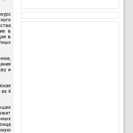
нкурс
тного
ства
тие в
ция в
упных
нное,
щания
кву и
ская
 из 4
Вышел
лежит
нных
конца
онную