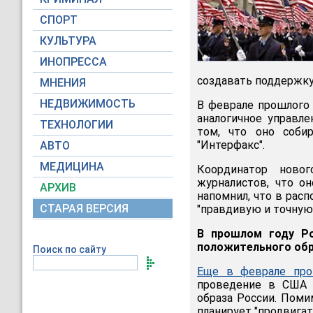
СПОРТ
КУЛЬТУРА
ИНОПРЕССА
создавать поддержк
МНЕНИЯ
НЕДВИЖИМОСТЬ
В феврале прошлого
аналогичное управле
ТЕХНОЛОГИИ
том, что оно соби
"Интерфакс".
АВТО
МЕДИЦИНА
Координатор ново
журналистов, что о
АРХИВ
напомнил, что в рас
СТАРАЯ ВЕРСИЯ
"правдивую и точную
В прошлом году Ро
положительного обр
Поиск по сайту
Еще в феврале про
проведение в США с
образа России. Поми
планирует "продвигат