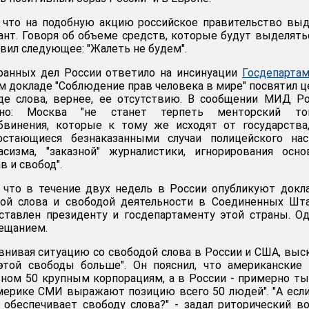
, что на подобную акцию российское правительство вы
нт. Говоря об объеме средств, которые будут выделять
явил следующее: "Жалеть не будем".
ранных дел России ответило на инсинуации
Госдепарта
ем докладе "Соблюдение прав человека в мире" посвятил 
де слова, вернее, ее отсутствию. В сообщении МИД Р
ано: Москва "не станет терпеть менторский т
бвинения, которые к тому же исходят от государства
стающиеся безнаказанными случаи полицейского наси
сизма, "заказной" журналистики, игнорирования осно
 и свобод".
 что в течение двух недель в России опубликуют докл
дой слова и свободой деятельности в Соединенных Шта
ставлен президенту и госдепартаменту этой страны. О
бещанием.
авнивая ситуацию со свободой слова в России и США, выс
 этой свободы больше". Он пояснил, что американски
ном 50 крупным корпорациям, а в России - примерно ты
ерике СМИ выражают позицию всего 50 людей". "А если
 обеспечивает свободу слова?" - задал риторический в