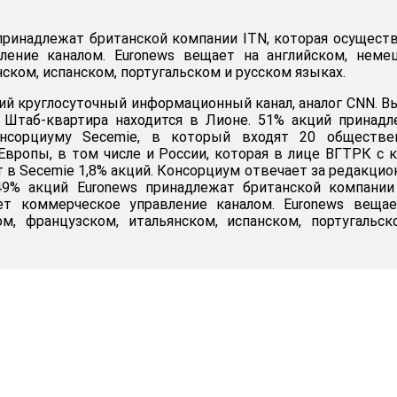
принадлежат британской компании ITN, которая осущест
ление каналом. Euronews вещает на английском, неме
ском, испанском, португальском и русском языках.
кий круглосуточный информационный канал, аналог CNN. 
. Штаб-квартира находится в Лионе. 51% акций принад
нсорциуму Secemie, в который входят 20 обществе
Европы, в том числе и России, которая в лице ВГТРК с 
т в Secemie 1,8% акций. Консорциум отвечает за редакци
 49% акций Euronews принадлежат британской компании
ет коммерческое управление каналом. Euronews вещае
ом, французском, итальянском, испанском, португальс