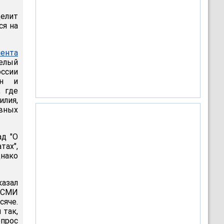
делит
ся на
мента
целый
оссии
он и
, где
лия,
вных
ад "О
тах",
днако
казал
е СМИ
сяче.
 так,
опрос