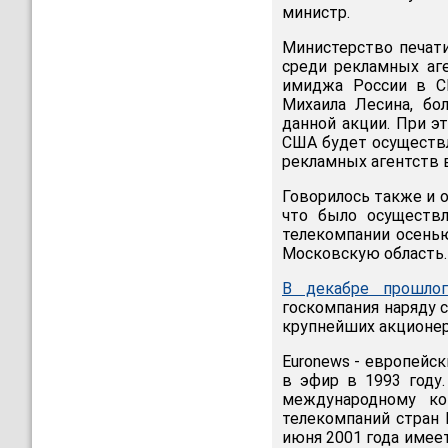
министр.
Министерство печати
среди рекламных аг
имиджа России в С
Михаила Лесина, бо
данной акции. При э
США будет осуществл
рекламных агентств в
Говорилось также и 
что было осуществле
телекомпании осенью
Московскую область.
В декабре прошлог
госкомпания наряду 
крупнейших акционер
Euronews - европейс
в эфир в 1993 году
международному ко
телекомпаний стран 
июня 2001 года имее