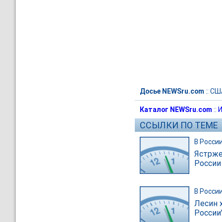
Досье NEWSru.com
::
СШ
Каталог NEWSru.com
::
И
ССЫЛКИ ПО ТЕМЕ
В Росси
Ястрже
России
В Росси
Лесин 
России