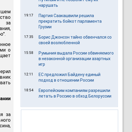
нарушать
ушем
19:17
Партия Саакашвили решила
ство
прекратить бойкот парламента
ы за
Грузии
ния,
ю".
17:35
Борис Джонсон тайно обвенчался со
своей возлюбленной
анное
ями о
15:58
Румыния выдала России обвиняемого
щает
в незаконной организации азартных
игр
ерил
12:11
ЕС предложил Байдену единый
вник
подход в отношении России
овать
18:54
Европейским компаниям разрешили
летать в Россию в обход Белоруссии
ании
я за
ного
сина,