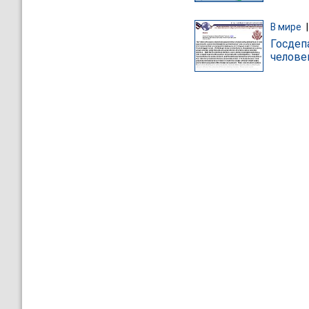
В мире
Госдеп
челове