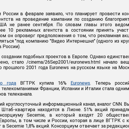
 России в феврале заявило, что планирует провести ко
ентств на проведение кампании по созданию благоприя
ША не ранее сентября. По словам главы этого ведом
лее 10 рекламных агентств в состоянии принять учас
том он опроверг предположения о том, что рекламная ак
яться "под компанию "Видео Интернешнл" (одного из кр
 России).
о создании подобных проектов в Европе. Однако единстве
но, стало /cinema/26Sep2001/euronews.html начало ве
 прошлого 2001 года Euronews на русском языке на Мос
о года
ВГТРК купила 16%
Euronews
. Теперь россий
с телекомпаниями Франции, Испании и Италии стала одним
ов телеканала.
кий круглосуточный информационный канал, аналог CNN. 
. Штаб-квартира находится в Лионе. 51% акций принад
нсорциуму Secemie, в который входят 20 обществе
Европы, в том числе и России, которая в лице ВГТРК с 
т в Secemie 1,8% акций. Консорциум отвечает за редакци