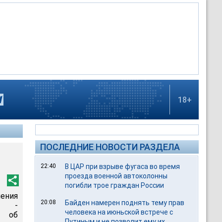
18+
ПОСЛЕДНИЕ НОВОСТИ РАЗДЕЛА
22:40
В ЦАР при взрыве фугаса во время
проезда военной автоколонны
погибли трое граждан России
ения
20:08
Байден намерен поднять тему прав
го -
человека на июньской встрече с
ю об
Путиным и не позволит ему их