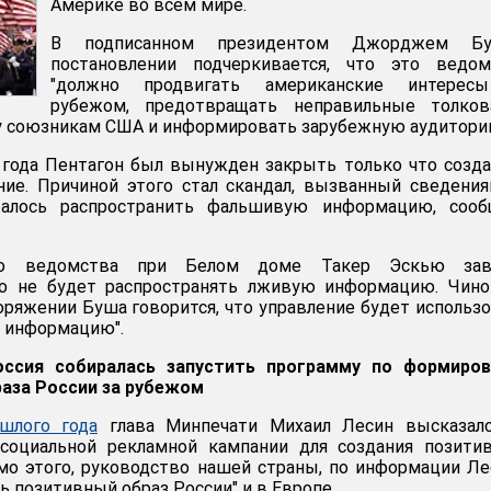
Америке во всем мире.
В подписанном президентом Джорджем Б
постановлении подчеркивается, что это ведом
"должно продвигать американские интерес
рубежом, предотвращать неправильные толкова
у союзникам США и информировать зарубежную аудитори
 года Пентагон был вынужден закрыть только что созд
ние. Причиной этого стал скандал, вызванный сведени
ралось распространить фальшивую информацию, сооб
го ведомства при Белом доме Такер Эскью зав
но не будет распространять лживую информацию. Чино
поряжении Буша говорится, что управление будет использ
 информацию".
ссия собиралась запустить программу по формиров
аза России за рубежом
шлого года
глава Минпечати Михаил Лесин высказалс
оциальной рекламной кампании для создания позитив
мо этого, руководство нашей страны, по информации Ле
ь позитивный образ России" и в Европе.