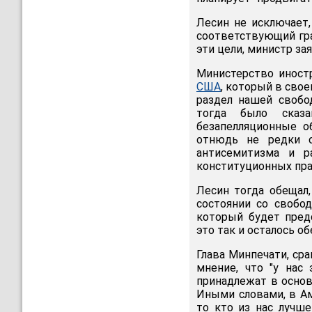
Лесин не исключает
соответствующий гра
эти цели, министр за
Министерство иност
США
, который в сво
раздел нашей свобо
тогда было сказ
безапелляционные о
отнюдь не редки о
антисемитизма и ра
конституционных прав
Лесин тогда обещал,
состоянии со свобо
который будет пред
это так и осталось о
Глава Минпечати, ср
мнение, что "у нас
принадлежат в основ
Иными словами, в Ам
то кто из нас лучше