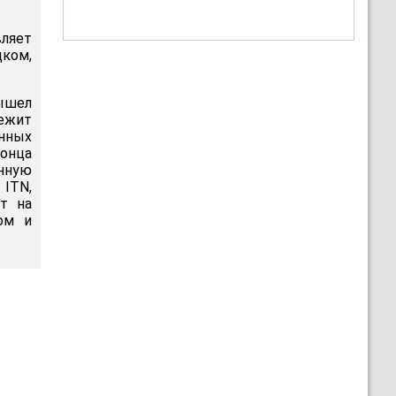
вляет
цком,
Вышел
лежит
нных
конца
онную
 ITN,
т на
ком и