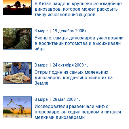
В Китае найдено крупнейшее кладбище
динозавров, которое может раскрыть
тайну исчезновения ящеров
В мире
|
19 декабря 2008 г.,
Ученые: самцы динозавров участвовали
в воспитании потомства и высиживали
яйца
В мире
|
24 октября 2008 г.,
Открыт один из самых маленьких
динозавров, когда-либо живших на
Земле
В мире
|
28 мая 2008 г.,
Исследователи развенчали миф о
птерозавре: он ходил пешком и питался
мелкими динозаврами