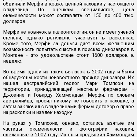
обвинили Мерфи в краже ценной находки у настоящего
владельца. По оценкам специалистов, цена
окаменелости может составлять от 150 до 400 тыс.
долларов.
Мерфи не новичок в палеонтологии: он не имеет ученой
степени, однако регулярно участвует в раскопках.
Кроме того, Мерфи за деньги дает всем желающим
возможность попытать счастья в поисках динозавров в
Монтане - это удовольствие стоит 1600 долларов в
неделю.
Во время одной из таких вылазок в 2002 году и были
обнаружены кости неизвестного прежде динозавра. Их
нашел австралийский геолог Марк Томпсон на
территории, принадлежащей местным фермерам -
Джоанне и Говарду Хаммондам. Мерфи, по словам
австралийца, просил никому не говорить о находке, а
затем заключил с владельцами фермы договор о праве
на раскопки и извлек находку.
На руках у Томпсона, однако, остались взятые им
частицы окаменелости и фотографии находки,
сделанные в 2002 году. Их он и предъявил Хаммондам