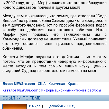
в 2007 году, когда Мерфи заявил, что это он обнаружил
нового динозавра, причем в другом месте.
Между тем выяснилось, что земля, где откопали "Сида
Вишеса" не принадлежала Хаммондам - они арендовали
ее у другого человека. Тот по просьбе фермеров подал
жалобу на действия палеонтолога-любителя. Натан
Мерфи уже признал, что заключенным им с
Хаммондами договор не имеет силы. Ученый понимает,
что ему остается лишь признать предъявленные
обвинения.
Коллеги Мерфи осудили его действия - во многом
потому, что он предоставил неверную информацию о
месте находки, и тем самым лишил науку ценных
сведений. Суд над палеонтологом намечен на март.
Досье NEWSru.com
::
США
::
Криминал
::
Кража
Каталог NEWSru.com
::
Информационные интернет-ресурсы
ССЫЛКИ ПО ТЕМЕ
В мире
|
30 декабря 2008 г.,