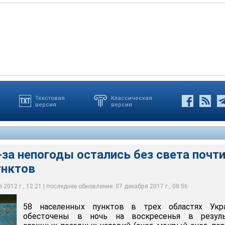
Текстовая
Классическая
версия
версия
тов в трех областях Украины обесточены в ночь на воскресенья в
 Черкасской областях обесточено соответственно 5 и 4
 погодных условий (снег, мокрый снег, порывы ветра)
-за непогоды остались без света почти
унктов
2012 г., 12:21 | последнее обновление: 07 декабря 2017 г., 08:56
58 населенных пунктов в трех областях Укр
обесточены в ночь на воскресенья в резуль