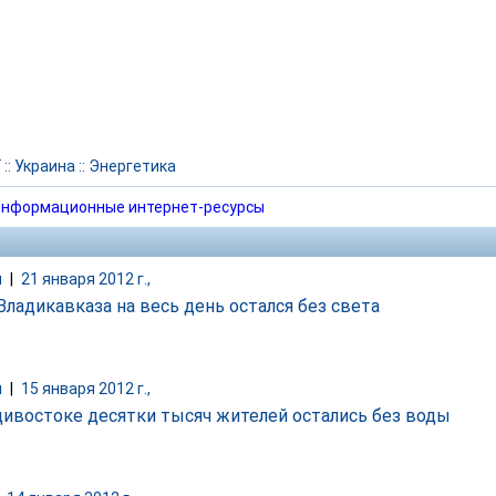
Г
::
Украина
::
Энергетика
нформационные интернет-ресурсы
и
|
21 января 2012 г.,
Владикавказа на весь день остался без света
и
|
15 января 2012 г.,
дивостоке десятки тысяч жителей остались без воды