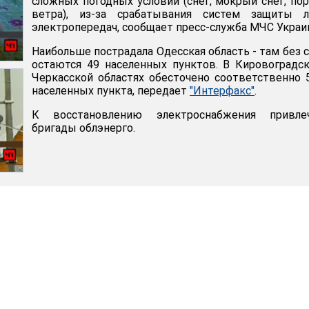
сложных погодных условий (снег, мокрый снег, п
ветра), из-за срабатывания систем защиты л
электропередач, сообщает пресс-служба МЧС Украи
Наибольше пострадала Одесская область - там без 
остаются 49 населенных пунктов. В Кировоградс
Черкасской областях обесточено соответственно 
населенных пункта, передает
"Интерфакс"
.
К восстановлению электроснабжения привле
бригады облэнерго.