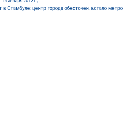
|
14 января 2012 г.,
т в Стамбуле: центр города обесточен, встало метро