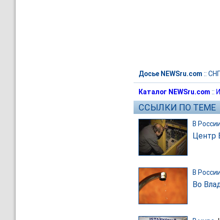
Досье NEWSru.com
::
СН
Каталог NEWSru.com
::
И
ССЫЛКИ ПО ТЕМЕ
В Росси
Центр 
В Росси
Во Вла