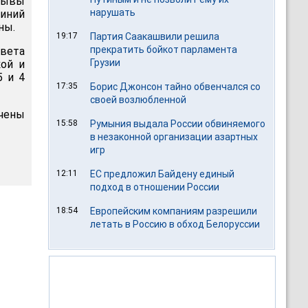
орывы
нарушать
иний
ны.
19:17
Партия Саакашвили решила
прекратить бойкот парламента
света
Грузии
кой и
5 и 4
17:35
Борис Джонсон тайно обвенчался со
своей возлюбленной
чены
15:58
Румыния выдала России обвиняемого
в незаконной организации азартных
игр
12:11
ЕС предложил Байдену единый
подход в отношении России
18:54
Европейским компаниям разрешили
летать в Россию в обход Белоруссии