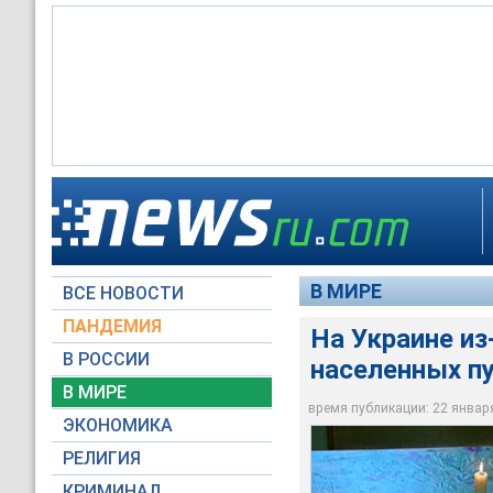
58 населенных пунк
В Кировоградской и
результате сложных
населенных пункта
В МИРЕ
ВСЕ НОВОСТИ
НТВ
НТВ
ПАНДЕМИЯ
На Украине из
В РОССИИ
населенных п
В МИРЕ
время публикации: 22 января 
ЭКОНОМИКА
РЕЛИГИЯ
КРИМИНАЛ