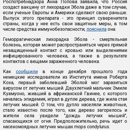
Роспотребнадзора Анна Попова заявила, что Россия
создаст вакцину от лихорадки Эбола даже в том случае,
если ученые Европы и Америки сделают свою раньше.
Выпуск этого препарата - это принцип суверенитета
страны, когда у нее есть свои защитные меры, в том
числе средства иммунобезопасности,
пояснила
она.
Геморрагическая лихорадка Эбола - смертельная
болезнь, которая может распространяться через прямой
незащищенный контакт с кровью или выделениями
инфицированного человека, а также в результате
контактов с вещами зараженного человека.
Как
сообщили
в конце декабря прошлого года
немецкие исследователи из Института имена Роберта
Коха, первый заболевший Эболой мог заразиться
вирусом от летучих мышей. Двухлетний мальчик Эмиле
Куамуоно, живший в африканской Гвинее, с которого
началась эпидемия, играл в дупле дерева, где жила стая
летучих мышей. О том, что дупло населяли животные,
стало известно после того, как дерево загорелось и
жители села увидели "дождь летучих мышей",
спасающихся от огня. Предположительно, речь идет о
насекомоядных летучих мышах mops condylurus.