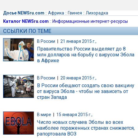
Досье NEWSru.com
::
Африка
::
Гвинея
::
Лихорадка
Каталог NEWSru.com
::
Информационные интернет-ресурсы
ССЫЛКИ ПО ТЕМЕ
В России
|
21 января 2015 г.,
Правительство России выделяет до 8
млн долларов на борьбу с вирусом Эбола
в Африке
В России
|
20 января 2015 г.,
В России обещают создать свою вакцину
от вируса Эбола - чтобы не зависеть от
стран Запада
В мире
|
15 января 2015 г.,
Число новых случаев Эболы во всех
наиболее пораженных странах снижается,
рапортовала ВОЗ