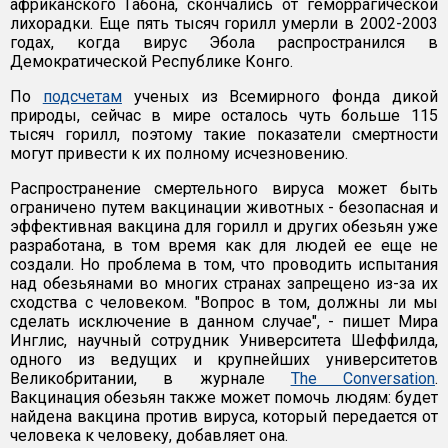
африканского Габона, скончались от геморрагической
лихорадки. Еще пять тысяч горилл умерли в 2002-2003
годах, когда вирус Эбола распространился в
Демократической Республике Конго.
По
подсчетам
ученых из Всемирного фонда дикой
природы, сейчас в мире осталось чуть больше 115
тысяч горилл, поэтому такие показатели смертности
могут привести к их полному исчезновению.
Распространение смертельного вируса может быть
ограничено путем вакцинации животных - безопасная и
эффективная вакцина для горилл и других обезьян уже
разработана, в том время как для людей ее еще не
создали. Но проблема в том, что проводить испытания
над обезьянами во многих странах запрещено из-за их
сходства с человеком. "Вопрос в том, должны ли мы
сделать исключение в данном случае", - пишет Мира
Инглис, научный сотрудник Университета Шеффилда,
одного из ведущих и крупнейших университетов
Великобритании, в журнале
The Conversation
.
Вакцинация обезьян также может помочь людям: будет
найдена вакцина против вируса, который передается от
человека к человеку, добавляет она.