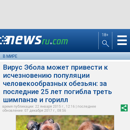
18+
☰
В МИРЕ
Вирус Эбола может привести к
исчезновению популяции
человекообразных обезьян: за
последние 25 лет погибла треть
шимпанзе и горилл
время публикации: 22 января 2015 г., 12:16 | последнее
обновление: 07 декабря 2017 г., 08:56