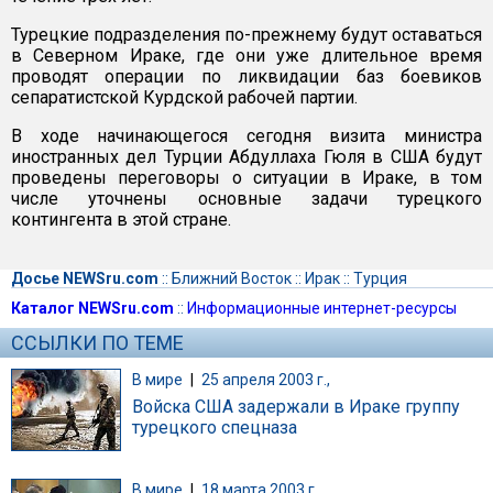
Турецкие подразделения по-прежнему будут оставаться
в Северном Ираке, где они уже длительное время
проводят операции по ликвидации баз боевиков
сепаратистской Курдской рабочей партии.
В ходе начинающегося сегодня визита министра
иностранных дел Турции Абдуллаха Гюля в США будут
проведены переговоры о ситуации в Ираке, в том
числе уточнены основные задачи турецкого
контингента в этой стране.
Досье NEWSru.com
::
Ближний Восток
::
Ирак
::
Турция
Каталог NEWSru.com
::
Информационные интернет-ресурсы
ССЫЛКИ ПО ТЕМЕ
В мире
|
25 апреля 2003 г.,
Войска США задержали в Ираке группу
турецкого спецназа
В мире
|
18 марта 2003 г.,