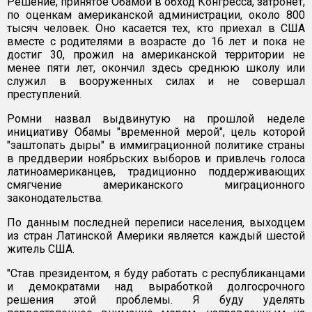
Решение, принятое Обамой в обход Конгресса, затронет,
по оценкам американской администрации, около 800
тысяч человек. Оно касается тех, кто приехал в США
вместе с родителями в возрасте до 16 лет и пока не
достиг 30, прожил на американской территории не
менее пяти лет, окончил здесь среднюю школу или
служил в вооруженных силах и не совершал
преступлений.
Ромни назвал выдвинутую на прошлой неделе
инициативу Обамы "временной мерой", цель которой
"заштопать дыры" в иммиграционной политике страны
в преддверии ноябрьских выборов и привлечь голоса
латиноамериканцев, традиционно поддерживающих
смягчение американского миграционного
законодательства.
По данным последней переписи населения, выходцем
из стран Латинской Америки является каждый шестой
житель США.
"Став президентом, я буду работать с республиканцами
и демократами над выработкой долгосрочного
решения этой проблемы. Я буду уделять