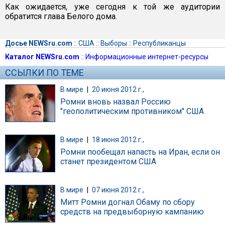
Как ожидается, уже сегодня к той же аудитории
обратится глава Белого дома.
Досье NEWSru.com
::
США
::
Выборы
::
Республиканцы
Каталог NEWSru.com
::
Информационные интернет-ресурсы
ССЫЛКИ ПО ТЕМЕ
В мире
|
20 июня 2012 г.,
Ромни вновь назвал Россию
"геополитическим противником" США
В мире
|
18 июня 2012 г.,
Ромни пообещал напасть на Иран, если он
станет президентом США
В мире
|
07 июня 2012 г.,
Митт Ромни догнал Обаму по сбору
средств на предвыборную кампанию