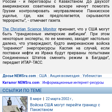
России - и переговоры с Казахстаном. До двухсот
американских советников вскоре начнут помогать
Грузии контролировать неуправляемое Панкисское
ущелье, где, как предполагается, скрываются
террористы", - отмечает газета.
The Christian Science Monitor
признает, что у США могут
быть "грандиозные имперские амбиции". При этом
некоторые эксперты, по ее мнению, заходят настолько
далеко, что утверждают, будто американские войска
"охраняют" энергоресурсы Каспия на случай, если
поставки нефти из Ирака будут прерваны попытками
Соединенных Штатов сменить режим в Багдаде",
передает ИТАР-ТАСС.
Досье NEWSru.com
::
США
::
Акция возмездия
::
Узбекистан
Каталог NEWSru.com
::
Информационные интернет-ресурсы
ССЫЛКИ ПО ТЕМЕ
В мире
|
22 марта 2002 г.,
Войска США могут перейти границу с
Пакистаном