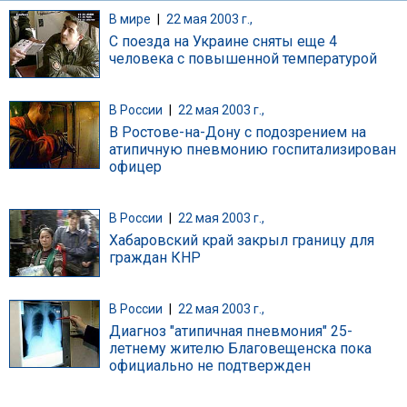
В мире
|
22 мая 2003 г.,
С поезда на Украине сняты еще 4
человека с повышенной температурой
В России
|
22 мая 2003 г.,
В Ростове-на-Дону с подозрением на
атипичную пневмонию госпитализирован
офицер
В России
|
22 мая 2003 г.,
Хабаровский край закрыл границу для
граждан КНР
В России
|
22 мая 2003 г.,
Диагноз "атипичная пневмония" 25-
летнему жителю Благовещенска пока
официально не подтвержден