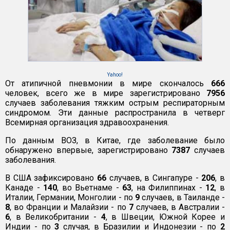
Yahoo!
От атипичной пневмонии в мире скончалось
666
человек, всего же в мире зарегистрировано
7956
случаев заболевания тяжким острым респираторным
синдромом. Эти данные распространила в четверг
Всемирная организация здравоохранения.
По данным ВОЗ, в Китае, где заболевание было
обнаружено впервые, зарегистрировано
7387
случаев
заболевания.
В США зафиксировано
66
случаев, в Сингапуре -
206
, в
Канаде -
140
, во Вьетнаме -
63
, на Филиппинах -
12
, в
Италии, Германии, Монголии - по
9
случаев, в Таиланде -
8
, во Франции и Малайзии - по
7
случаев, в Австралии -
6
, в Великобритании -
4
, в Швеции, Южной Корее и
Индии - по
3
случая, в Бразилии и Индонезии - по
2