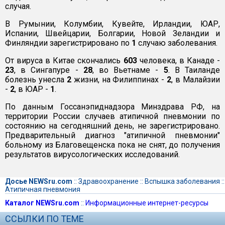
случая.
В Румынии, Колумбии, Кувейте, Ирландии, ЮАР,
Испании, Швейцарии, Болгарии, Новой Зеландии и
Финляндии зарегистрировано по
1
случаю заболевания.
От вируса в Китае скончались
603
человека, в Канаде -
23
, в Сингапуре -
28
, во Вьетнаме -
5
. В Таиланде
болезнь унесла
2
жизни, на Филиппинах -
2
, в Малайзии
-
2
, в ЮАР -
1
.
По данным Госсанэпиднадзора Минздрава РФ, на
территории России случаев атипичной пневмонии по
состоянию на сегодняшний день, не зарегистрировано.
Предварительный диагноз "атипичной пневмонии"
больному из Благовещенска пока не снят, до получения
результатов вирусологических исследований.
Досье NEWSru.com
::
Здравоохранение
::
Вспышка заболевания
::
Атипичная пневмония
Каталог NEWSru.com
::
Информационные интернет-ресурсы
ССЫЛКИ ПО ТЕМЕ